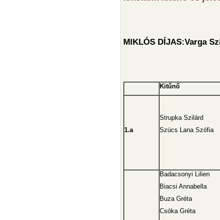
MIKLÓS DÍJAS:Varga Szi
Kitűnő
Strupka Szilárd
1.a
Szücs Lana Szófia
Badacsonyi Lilien
Biacsi Annabella
Buza Gréta
Csóka Gréta