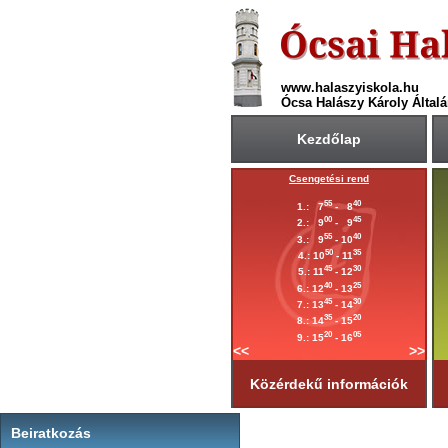
www.halaszyiskola.hu
Ócsa Halászy Károly Általá
Kezdőlap
A 2025/2026-ös tanév rendje
Csengetési rend
Első tanítási nap:
Krét
55
40
1.: 7
- 8
2025. szeptember 1. (hétfő)
00
45
2.: 9
- 9
55
40
Utolsó tanítási nap:
3.: 9
- 10
2026. június 19. (péntek)
50
35
4.: 10
- 11
45
30
Tanítási napok száma:
5.: 11
- 12
181 nap
40
25
6.: 12
- 13
45
30
Első félév
7.: 13
- 14
2026. január 23-ig
tart.
35
20
8.: 14
- 15
20
05
9.: 15
- 16
<<
>>
Közérdekű információk
Beiratkozás