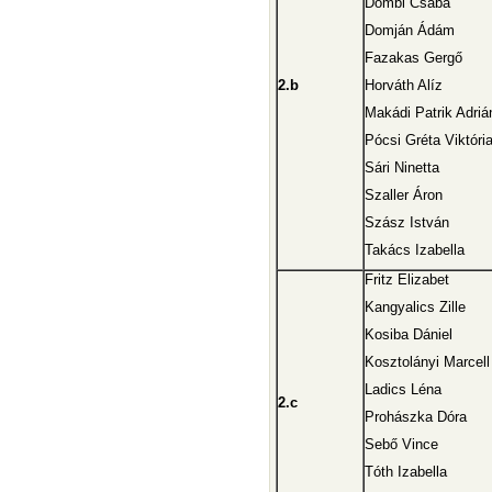
Dombi Csaba
Domján Ádám
Fazakas Gergő
2.b
Horváth Alíz
Makádi Patrik Adriá
Pócsi Gréta Viktóri
Sári Ninetta
Szaller Áron
Szász István
Takács Izabella
Fritz Elizabet
Kangyalics Zille
Kosiba Dániel
Kosztolányi Marcell
Ladics Léna
2.c
Prohászka Dóra
Sebő Vince
Tóth Izabella