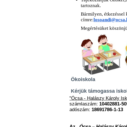
tartoznak.
Bármilyen, étkezéssel 
címre:
losoandi@ocsa.
Megértésüket köszönj
Ökoiskola
Kérjük támogassa iskol
"Ócsa - Halászy Károly Isk
számlaszám:
10402881-50
adószám:
18691786-1-13
Az
„Ócsa – Halászy Károl