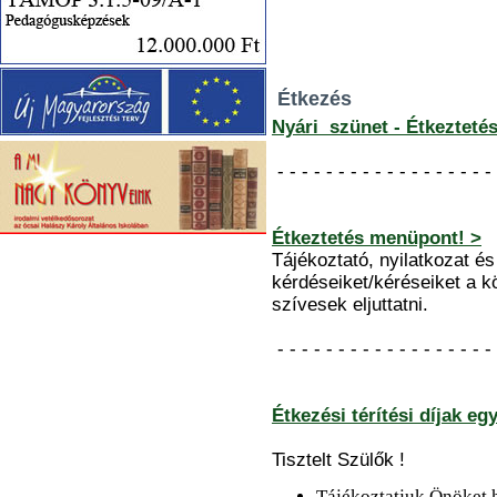
Étkezés
Nyári szünet - Étkezteté
- - - - - - - - - - - - - - - - - - 
Étkeztetés menüpont! >
Tájékoztató, nyilatkozat és 
kérdéseiket/kéréseiket a k
szívesek eljuttatni.
- - - - - - - - - - - - - - - - - - 
Étkezési térítési díjak e
Tisztelt Szülők !
Tájékoztatjuk Önöket,