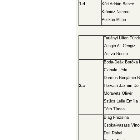
1.d
Kúti Adrián Bence
Kránicz Nimród
Pelikán Milán
Tarjányi Lilien Tünd
Zengin Ali Cengiz
Zsitva Bence
Boda-Deák Boróka 
Czibula Léda
Darmos Benjámin B
2.a
Horváth Jázmin Dór
Moravetz Olivér
Szűcs Lelle Emília
Tóth Tímea
Blág Fruzsina
Csóka-Vasass Vinc
Deli Ráhel