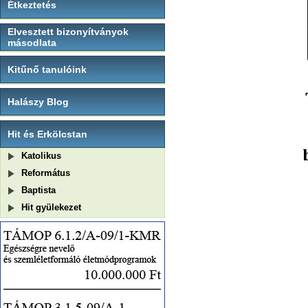
Étkeztetés
Elvesztett bizonyítványok
másodlata
Kitűnő tanulóink
Halászy Blog
Hit és Erkölcstan
Katolikus
Református
Baptista
Hit gyülekezet