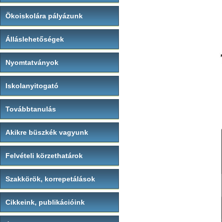
Ökoiskolára pályázunk
Álláslehetőségek
Nyomtatványok
Iskolanyitogató
Továbbtanulás
Akikre büszkék vagyunk
Felvételi körzethatárok
Szakkörök, korrepetálások
Cikkeink, publikációink