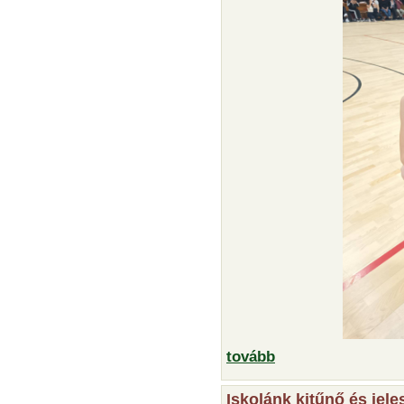
tovább
Iskolánk kitűnő és jel