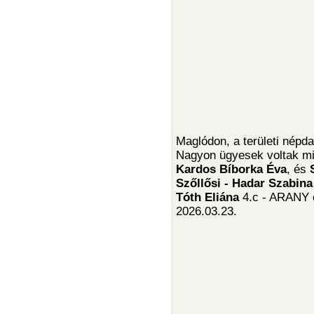
Maglódon, a területi népd
Nagyon ügyesek voltak m
Kardos Bíborka Éva
, és
Szőllősi - Hadar Szabin
Tóth Eliána
4.c - ARANY o
2026.03.23.