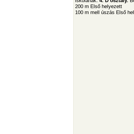
iskolának.
4. D osztály.
Bü
200 m Első helyezett
100 m mell úszás Első he