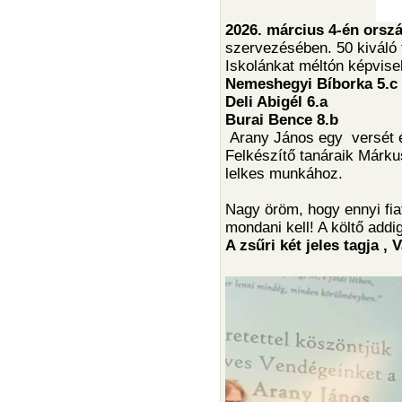
2026. március 4-én orsz
szervezésében. 50 kiváló 
Iskolánkat méltón képvise
Nemeshegyi Bíborka 5.c
Deli Abigél 6.a
Burai Bence 8.b
Arany János egy versét és
Felkészítő tanáraik Márku
lelkes munkához.
Nagy öröm, hogy ennyi fia
mondani kell! A költő addi
A zsűri két jeles tagja ,