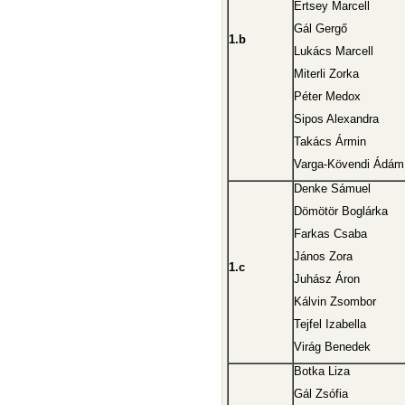
Ertsey Marcell
Gál Gergő
1.b
Lukács Marcell
Miterli Zorka
Péter Medox
Sipos Alexandra
Takács Ármin
Varga-Kövendi Ádám
Denke Sámuel
Dömötör Boglárka
Farkas Csaba
János Zora
1.c
Juhász Áron
Kálvin Zsombor
Tejfel Izabella
Virág Benedek
Botka Liza
Gál Zsófia