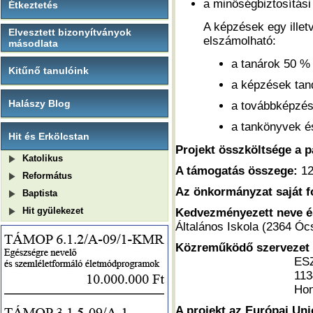
a minőségbiztosítási
Étkeztetés
A képzések egy illet
Elvesztett bizonyítványok
elszámolható:
másodlata
a tanárok 50 % 
Kitűnő tanulóink
a képzések tand
Halászy Blog
a továbbképzés
a tankönyvek és
Hit és Erkölcstan
Projekt összköltsége a p
Katolikus
A támogatás összege:
12
Református
Az önkormányzat saját f
Baptista
Hit gyülekezet
Kedvezményezett neve é
Általános Iskola (2364 Ócs
Közreműködő szervezet 
ESZ
113
Hon
A projekt az Európai Uni