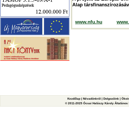
Alap társfinanszírozásáv
www.nfu.hu
www.
Kezdőlap
|
Névadónkról
|
Dolgozóink
|
Ökoi
© 2011-2025 Ócsai Halászy Károly Általános I