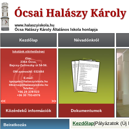
www.halaszyiskola.hu
Ócsa Halászy Károly Általános Iskola honlapja
Kezdőlap
Névadónkról
Iskolánk elérhetőségei
A 2025/2026-ös tanév rendje
Cím:
Első tanítási nap:
2364 Ócsa,
2025. szeptember 1. (hétfő)
Bajcsy-Zsilinszky út 54-56.
Utolsó tanítási nap:
OM azonosító: 032484
2026. június 19. (péntek)
E-mail:
Tanítási napok száma:
igazgato@halaszyiskola.hu
181 nap
titkarsag@halaszyiskola.hu
Első félév
Telefon:
2026. január 23-ig
tart.
+36 29 378-023
+36 30 793-6976
<<
>>
Közérdekű információk
Dokumentumok
Kezdőlap
|Pályázatok (Új
Beiratkozás