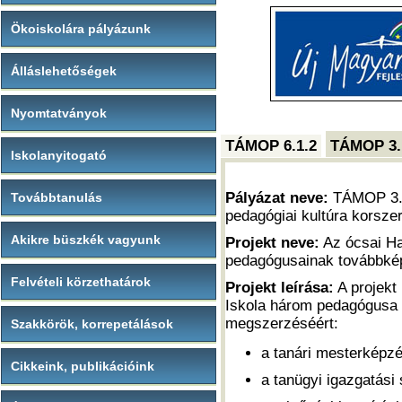
Ökoiskolára pályázunk
Álláslehetőségek
Nyomtatványok
TÁMOP 6.1.2
TÁMOP 3.
Iskolanyitogató
Pályázat neve:
TÁMOP 3.
Továbbtanulás
pedagógiai kultúra korsze
Akikre büszkék vagyunk
Projekt neve:
Az ócsai Ha
pedagógusainak továbbké
Felvételi körzethatárok
Projekt leírása:
A projekt
Iskola három pedagógusa t
megszerzéséért:
Szakkörök, korrepetálások
a tanári mesterképzé
Cikkeink, publikációink
a tanügyi igazgatási