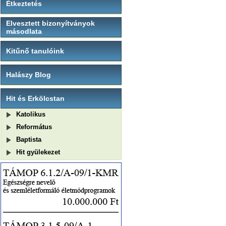
Étkeztetés
Elvesztett bizonyítványok
másodlata
Kitűnő tanulóink
Halászy Blog
Hit és Erkölcstan
Katolikus
Református
Baptista
Hit gyülekezet