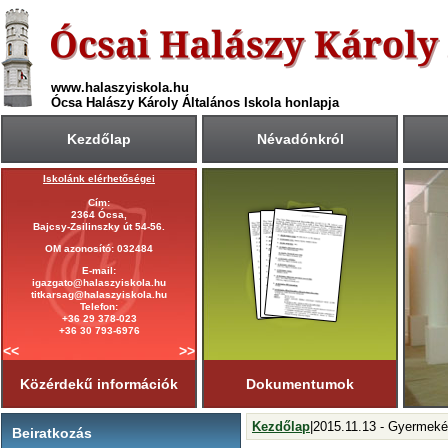
www.halaszyiskola.hu
Ócsa Halászy Károly Általános Iskola honlapja
Kezdőlap
Névadónkról
Iskolánk elérhetőségei
A 2025/2026-ös tanév rendje
Cím:
Első tanítási nap:
2364 Ócsa,
2025. szeptember 1. (hétfő)
Bajcsy-Zsilinszky út 54-56.
Utolsó tanítási nap:
OM azonosító: 032484
2026. június 19. (péntek)
E-mail:
Tanítási napok száma:
igazgato@halaszyiskola.hu
181 nap
titkarsag@halaszyiskola.hu
Első félév
Telefon:
2026. január 23-ig
tart.
+36 29 378-023
+36 30 793-6976
<<
>>
Közérdekű információk
Dokumentumok
Kezdőlap
|2015.11.13 - Gyermek
Beiratkozás