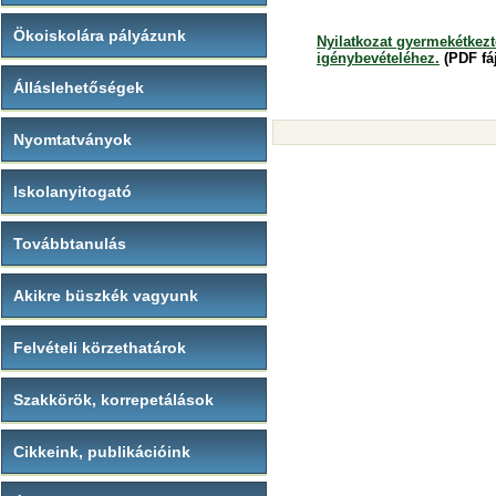
Ökoiskolára pályázunk
Nyilatkozat gyermekétkez
igénybevételéhez.
(PDF fáj
Álláslehetőségek
Nyomtatványok
Iskolanyitogató
Továbbtanulás
Akikre büszkék vagyunk
Felvételi körzethatárok
Szakkörök, korrepetálások
Cikkeink, publikációink