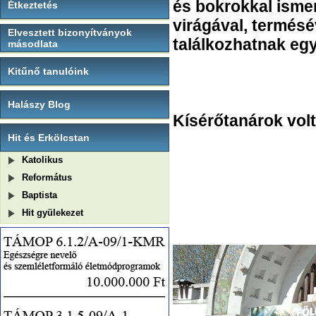
és bokrokkal isme
Étkeztetés
virágával, termésé
Elvesztett bizonyítványok
találkozhatnak egy
másodlata
Kitűnő tanulóink
Halászy Blog
Kísérőtanárok vol
Hit és Erkölcstan
Katolikus
Református
Baptista
Hit gyülekezet