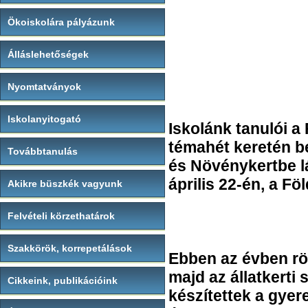
Ökoiskolára pályázunk
Álláslehetőségek
Nyomtatványok
Iskolanyitogató
Iskolánk tanulói a
témahét keretén be
Továbbtanulás
és Növénykertbe lá
április 22-én, a Fö
Akikre büszkék vagyunk
Felvételi körzethatárok
Szakkörök, korrepetálások
Ebben az évben röv
majd az állatkerti
Cikkeink, publikációink
készítettek a gye