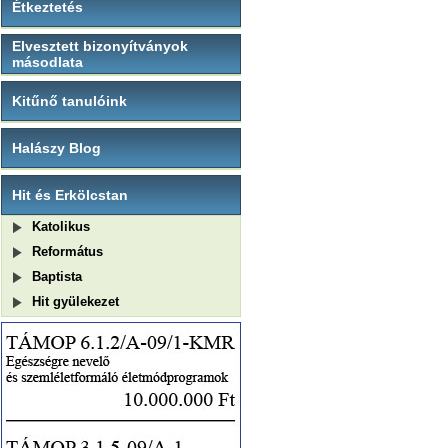
Étkeztetés
Elvesztett bizonyítványok
másodlata
Kitűnő tanulóink
Halászy Blog
Hit és Erkölcstan
Katolikus
Református
Baptista
Hit gyülekezet