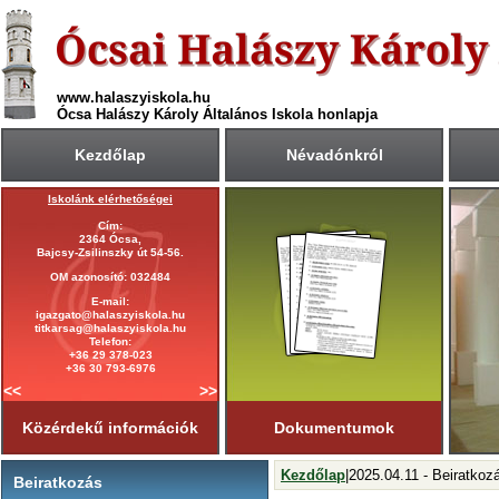
www.halaszyiskola.hu
Ócsa Halászy Károly Általános Iskola honlapja
Kezdőlap
Névadónkról
Iskolánk elérhetőségei
A 2025/2026-ös tanév rendje
Cím:
Első tanítási nap:
2364 Ócsa,
2025. szeptember 1. (hétfő)
Bajcsy-Zsilinszky út 54-56.
Utolsó tanítási nap:
OM azonosító: 032484
2026. június 19. (péntek)
E-mail:
Tanítási napok száma:
igazgato@halaszyiskola.hu
181 nap
titkarsag@halaszyiskola.hu
Első félév
Telefon:
2026. január 23-ig
tart.
+36 29 378-023
+36 30 793-6976
<<
>>
Közérdekű információk
Dokumentumok
Kezdőlap
|2025.04.11 - Beiratkoz
Beiratkozás