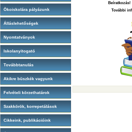
Beíratkozás! 
Ökoiskolára pályázunk
További in
Álláslehetőségek
Nyomtatványok
Iskolanyitogató
Továbbtanulás
Akikre büszkék vagyunk
Felvételi körzethatárok
Szakkörök, korrepetálások
Cikkeink, publikációink