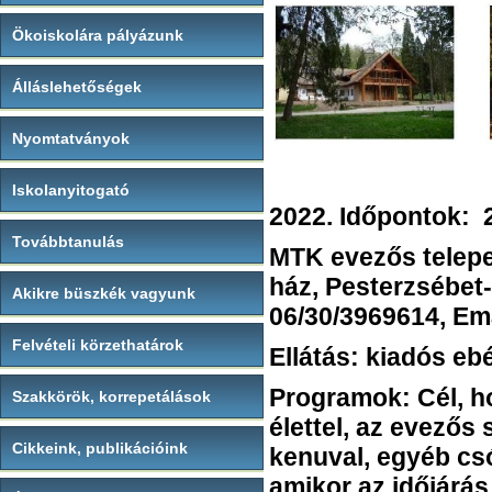
Ökoiskolára pályázunk
Álláslehetőségek
Nyomtatványok
Iskolanyitogató
2022. Időpontok: 20
Továbbtanulás
MTK evezős telepe 
ház, Pesterzsébet
Akikre büszkék vagyunk
06/30/3969614, E
Felvételi körzethatárok
Ellátás: kiadós eb
Programok: Cél, h
Szakkörök, korrepetálások
élettel, az evezős
Cikkeink, publikációink
kenuval, egyéb csó
amikor az időjárás