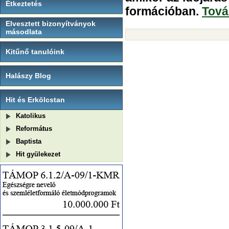
Étkeztetés
formációban.
Tová
Elvesztett bizonyítványok
másodlata
Kitűnő tanulóink
Halászy Blog
Hit és Erkölcstan
Katolikus
Református
Baptista
Hit gyülekezet