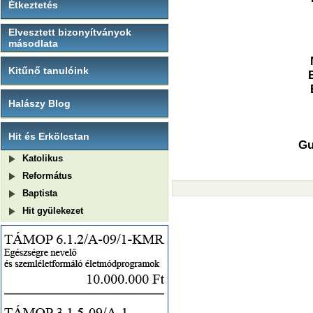
Étkeztetés
Elvesztett bizonyítványok
másodlata
Kitűnő tanulóink
Halászy Blog
Hit és Erkölcstan
Gu
Katolikus
Református
Baptista
Hit gyülekezet