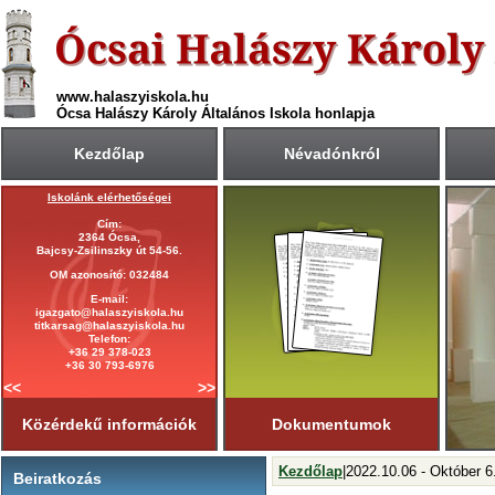
www.halaszyiskola.hu
Ócsa Halászy Károly Általános Iskola honlapja
Kezdőlap
Névadónkról
Iskolánk elérhetőségei
A 2025/2026-ös tanév rendje
Cím:
Első tanítási nap:
2364 Ócsa,
2025. szeptember 1. (hétfő)
Bajcsy-Zsilinszky út 54-56.
Utolsó tanítási nap:
OM azonosító: 032484
2026. június 19. (péntek)
E-mail:
Tanítási napok száma:
igazgato@halaszyiskola.hu
181 nap
titkarsag@halaszyiskola.hu
Első félév
Telefon:
2026. január 23-ig
tart.
+36 29 378-023
+36 30 793-6976
<<
>>
Közérdekű információk
Dokumentumok
Kezdőlap
|2022.10.06 - Október 
Beiratkozás