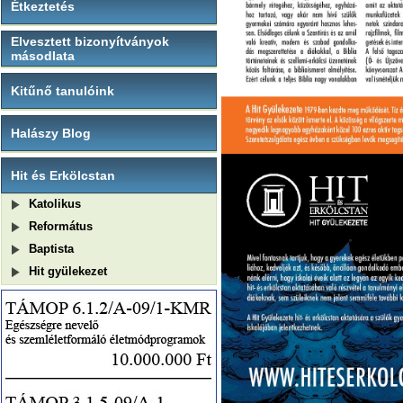
Étkeztetés
Elvesztett bizonyítványok
másodlata
Kitűnő tanulóink
Halászy Blog
Hit és Erkölcstan
Katolikus
Református
Baptista
Hit gyülekezet