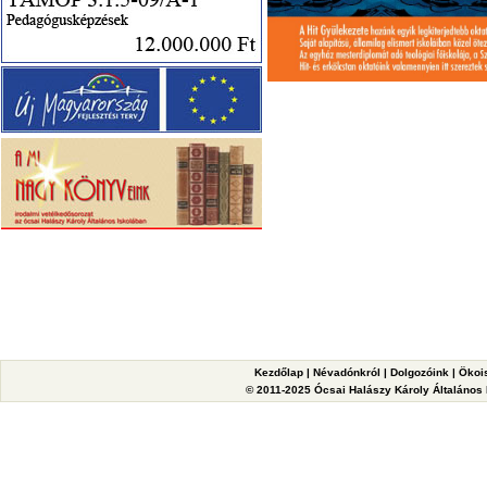
Kezdőlap
|
Névadónkról
|
Dolgozóink
|
Ökoi
© 2011-2025 Ócsai Halászy Károly Általános I