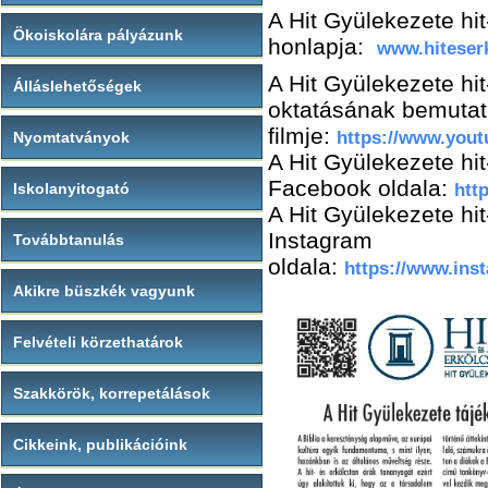
A Hit Gyülekezete hi
Ökoiskolára pályázunk
honlapja:
www.hiteser
A Hit Gyülekezete hit
Álláslehetőségek
oktatásának
bemutat
filmje:
https://www.you
Nyomtatványok
A Hit Gyülekezete hi
Facebook oldala:
Iskolanyitogató
htt
A Hit Gyülekezete hi
Instagram
Továbbtanulás
oldala:
https://www.ins
Akikre büszkék vagyunk
Felvételi körzethatárok
Szakkörök, korrepetálások
Cikkeink, publikációink