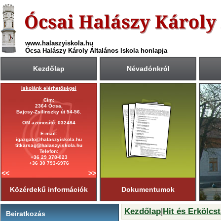
www.halaszyiskola.hu
Ócsa Halászy Károly Általános Iskola honlapja
Kezdőlap
Névadónkról
Iskolánk elérhetőségei
A 2025/2026-ös tanév rendje
Cím:
Első tanítási nap:
2364 Ócsa,
2025. szeptember 1. (hétfő)
Bajcsy-Zsilinszky út 54-56.
Utolsó tanítási nap:
OM azonosító: 032484
2026. június 19. (péntek)
E-mail:
Tanítási napok száma:
igazgato@halaszyiskola.hu
181 nap
titkarsag@halaszyiskola.hu
Első félév
Telefon:
2026. január 23-ig
tart.
+36 29 378-023
+36 30 793-6976
<<
>>
Közérdekű információk
Dokumentumok
Kezdőlap
|
Hit és Erkölcs
Beiratkozás