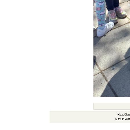
Kezdőla
© 2011-202