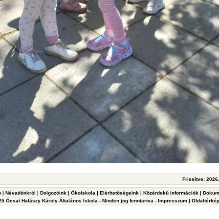
Frissítve: 2026
p
|
Névadónkról
|
Dolgozóink
|
Ökoiskola
|
Elérhetőségeink
|
Közérdekű információk
|
Dokum
5 Ócsai Halászy Károly Általános Iskola - Minden jog fenntartva -
Impresszum
|
Oldaltérké