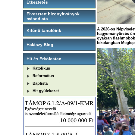
Étkeztetés
Elvesztett bizonyítványok
másodlata
A 2026-os
Népvisele
Kitűnő tanulóink
hagyományőrzés ünne
gyakran flashmobok
Iskolángban Meglepe
Halászy Blog
Hit és Erkölcstan
Katolikus
Református
Baptista
Hit gyülekezet