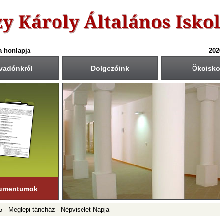
a honlapja
202
vadónkról
Dolgozóink
Ökoisko
6-ös tanév rendje
Csengetési rend
Közös fogadóórák
anítási nap:
Krétában kiértesített időpont
55
40
1.: 7
- 8
tember 1. (hétfő)
00
45
2.: 9
- 9
55
40
tanítási nap:
3.: 9
- 10
ius 19. (péntek)
50
35
4.: 10
- 11
45
30
i napok száma:
5.: 11
- 12
181 nap
40
25
6.: 12
- 13
45
30
ső félév
7.: 13
- 14
nuár 23-ig
tart.
35
20
8.: 14
- 15
20
05
9.: 15
- 16
umentumok
5 - Meglepi táncház - Népviselet Napja