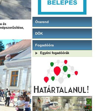
Órarend
a és
népszerűsítése,
DÖK
Fogadóóra
Egyéni fogadóórák