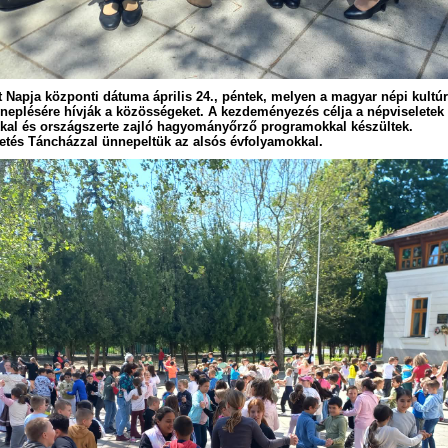
t Napja
központi dátuma április 24., péntek, melyen a magyar népi kultúr
plésére hívják a közösségeket. A kezdeményezés célja a népviseletek 
kal és országszerte zajló hagyományőrző programokkal készültek.
tés Táncházzal ünnepeltük az alsós évfolyamokkal.