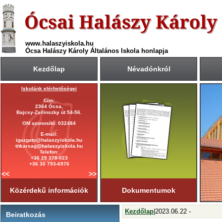
www.halaszyiskola.hu
Ócsa Halászy Károly Általános Iskola honlapja
Kezdőlap
Névadónkról
Iskolánk elérhetőségei
A 2025/2026-ös tanév rendje
Cím:
Első tanítási nap:
2364 Ócsa,
2025. szeptember 1. (hétfő)
Bajcsy-Zsilinszky út 54-56.
Utolsó tanítási nap:
OM azonosító: 032484
2026. június 19. (péntek)
E-mail:
Tanítási napok száma:
igazgato@halaszyiskola.hu
181 nap
titkarsag@halaszyiskola.hu
Első félév
Telefon:
2026. január 23-ig
tart.
+36 29 378-023
+36 30 793-6976
<<
>>
Közérdekű információk
Dokumentumok
Kezdőlap
|2023.06.22 -
Beiratkozás