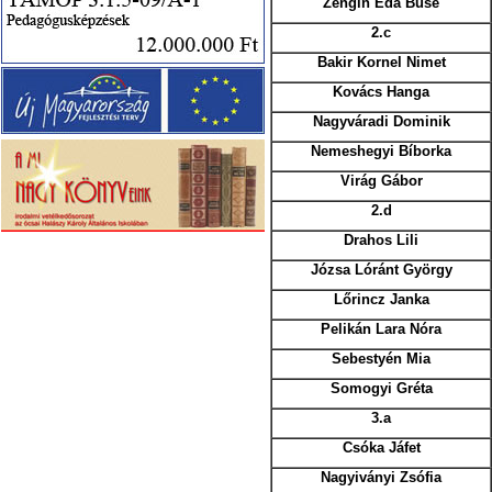
Zengin Eda Buse
2.c
Bakir Kornel Nimet
Kovács Hanga
Nagyváradi Dominik
Nemeshegyi Bíborka
Virág Gábor
2.d
Drahos Lili
Józsa Lóránt György
Lőrincz Janka
Pelikán Lara Nóra
Sebestyén Mia
Somogyi Gréta
3.a
Csóka Jáfet
Nagyiványi Zsófia