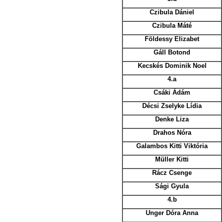
Czibula Dániel
Czibula Máté
Földessy Elizabet
Gáll Botond
Kecskés Dominik Noel
4.a
Csáki Ádám
Décsi Zselyke Lídia
Denke Liza
Drahos Nóra
Galambos Kitti Viktória
Müller Kitti
Rácz Csenge
Sági Gyula
4.b
Unger Dóra Anna