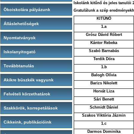
Iskolánk kitűnő és jeles tanulói
Ökoiskolára pályázunk
Gratulálunk a szép eredményekh
KITŰNŐ
Álláslehetőségek
1.a
Grósz Dávid Róbert
Nyomtatványok
Kántor Rebeka
Szabó Barnabás
Iskolanyitogató
Terdik Dóra
Továbbtanulás
1.b
Balogh Olívia
Akikre büszkék vagyunk
Barizs Nikolett
Horvát Liza
Felvételi körzethatárok
Sári Benett
Schmidt Dániel
Szakkörök, korrepetálások
Szakos Viktória Jázmin
Cikkeink, publikációink
1.c
Darmos Dominika