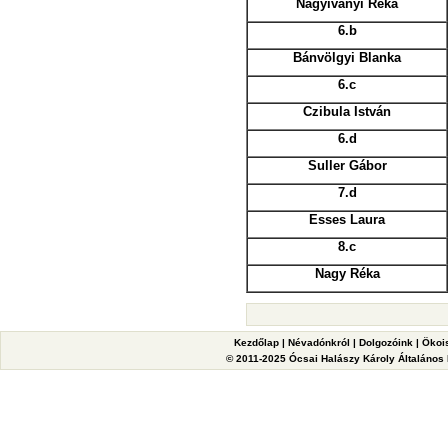
Nagyiványi Réka
6.b
Bánvölgyi Blanka
6.c
Czibula István
6.d
Suller Gábor
7.d
Esses Laura
8.c
Nagy Réka
Kezdőlap
|
Névadónkról
|
Dolgozóink
|
Ökoi
© 2011-2025 Ócsai Halászy Károly Általános I