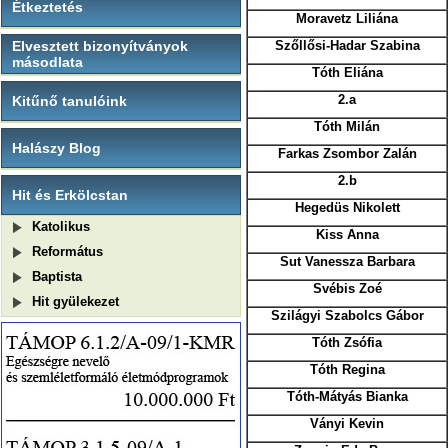
Étkeztetés
Moravetz Liliána
Elvesztett bizonyítványok
Szőllősi-Hadar Szabina
másodlata
Tóth Eliána
2.a
Kitűnő tanulóink
Tóth Milán
Halászy Blog
Farkas Zsombor Zalán
2.b
Hit és Erkölcstan
Hegedüs Nikolett
Katolikus
Kiss Anna
Református
Sut Vanessza Barbara
Baptista
Svébis Zoé
Hit gyülekezet
Szilágyi Szabolcs Gábor
Tóth Zsófia
Tóth Regina
Tóth-Mátyás Bianka
Ványi Kevin