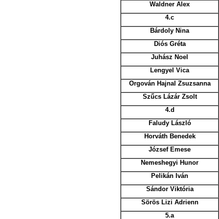
Waldner Alex
4.c
Bárdoly Nina
Diós Gréta
Juhász Noel
Lengyel Vica
Orgován Hajnal Zsuzsanna
Szűcs Lázár Zsolt
4.d
Faludy László
Horváth Benedek
József Emese
Nemeshegyi Hunor
Pelikán Iván
Sándor Viktória
Sörös Lizi Adrienn
5.a