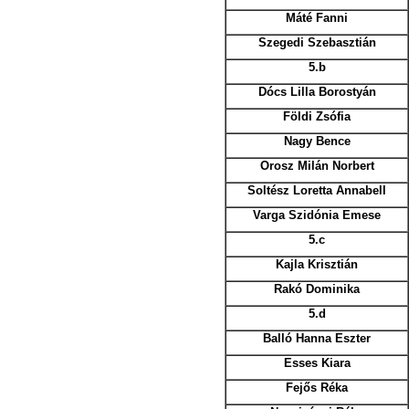
Máté Fanni
Szegedi Szebasztián
5.b
Dócs Lilla Borostyán
Földi Zsófia
Nagy Bence
Orosz Milán Norbert
Soltész Loretta Annabell
Varga Szidónia Emese
5.c
Kajla Krisztián
Rakó Dominika
5.d
Balló Hanna Eszter
Esses Kiara
Fejős Réka