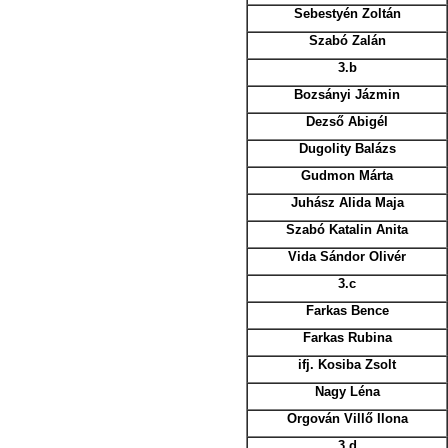
Sebestyén Zoltán
Szabó Zalán
3.b
Bozsányi Jázmin
Dezső Abigél
Dugolity Balázs
Gudmon Márta
Juhász Alida Maja
Szabó Katalin Anita
Vida Sándor Olivér
3.c
Farkas Bence
Farkas Rubina
ifj. Kosiba Zsolt
Nagy Léna
Orgován Villő Ilona
3.d