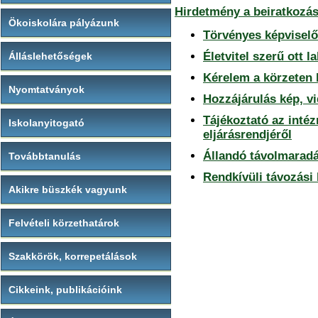
Hirdetmény a beiratkozás
Ökoiskolára pályázunk
Törvényes képviselő
Életvitel szerű ott l
Álláslehetőségek
Kérelem a körzeten 
Nyomtatványok
Hozzájárulás kép, v
Tájékoztató az inté
Iskolanyitogató
eljárásrendjéről
Állandó távolmaradá
Továbbtanulás
Rendkívüli távozási
Akikre büszkék vagyunk
Felvételi körzethatárok
Szakkörök, korrepetálások
Cikkeink, publikációink