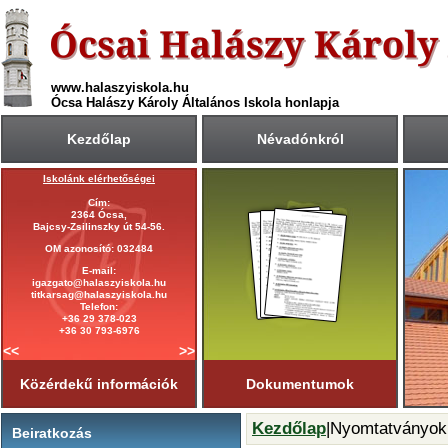
www.halaszyiskola.hu
Ócsa Halászy Károly Általános Iskola honlapja
Kezdőlap
Névadónkról
Iskolánk elérhetőségei
A 2025/2026-ös tanév rendje
Cím:
Első tanítási nap:
2364 Ócsa,
2025. szeptember 1. (hétfő)
Bajcsy-Zsilinszky út 54-56.
Utolsó tanítási nap:
OM azonosító: 032484
2026. június 19. (péntek)
E-mail:
Tanítási napok száma:
igazgato@halaszyiskola.hu
181 nap
titkarsag@halaszyiskola.hu
Első félév
Telefon:
2026. január 23-ig
tart.
+36 29 378-023
+36 30 793-6976
<<
>>
Közérdekű információk
Dokumentumok
Kezdőlap
|Nyomtatványok
Beiratkozás