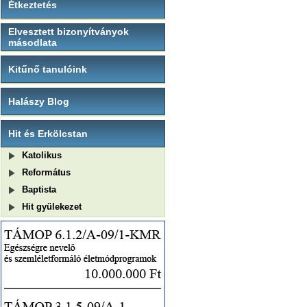
Étkeztetés
Elvesztett bizonyítványok
másodlata
Kitűnő tanulóink
Halászy Blog
Hit és Erkölcstan
Katolikus
Református
Baptista
Hit gyülekezet