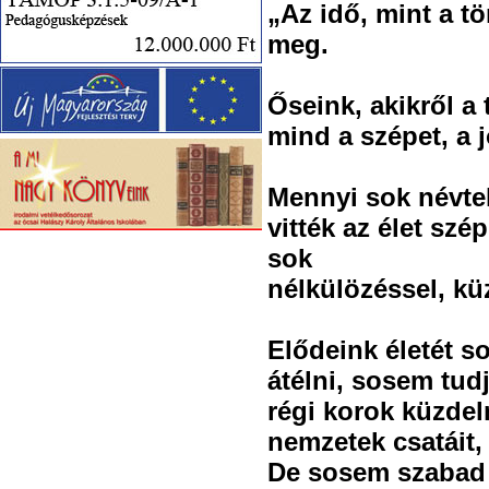
„Az idő, mint a t
meg.
Őseink, akikről a
mind a szépet, a 
Mennyi sok névtel
vitték az élet sz
sok
nélkülözéssel, kü
Elődeink életét s
átélni, sosem tudj
régi korok küzdel
nemzetek csatáit, 
De sosem szabad 