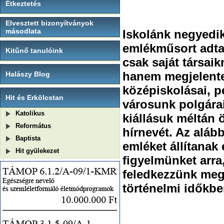
Étkeztetés
Elvesztett bizonyítványok
másodlata
Iskolánk negyedik
emlékműsort adt
Kitűnő tanulóink
csak saját társaik
hanem megjelent
Halászy Blog
középiskolásai, 
Hit és Erkölcstan
városunk polgárai 
Katolikus
kiállásuk méltán 
Református
hírnevét. Az aláb
Baptista
emléket állítanak 
Hit gyülekezet
figyelmünket arra
feledkezzünk meg 
történelmi időkb