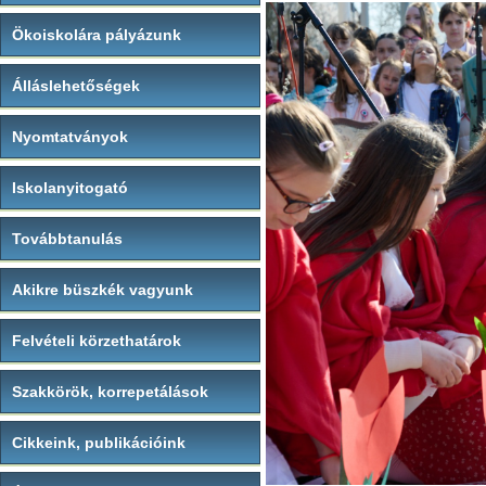
Ökoiskolára pályázunk
Álláslehetőségek
Nyomtatványok
Iskolanyitogató
Továbbtanulás
Akikre büszkék vagyunk
Felvételi körzethatárok
Szakkörök, korrepetálások
Cikkeink, publikációink