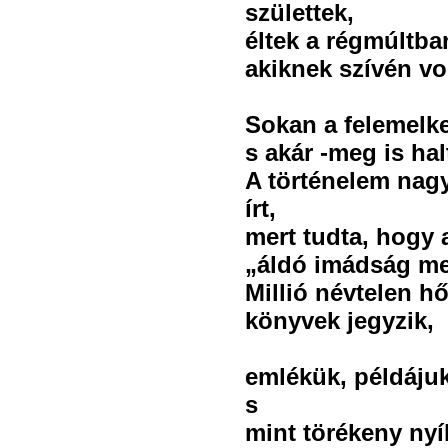
születtek,
éltek a régmúltba
akiknek szívén vo
Sokan a felemelke
s akár -meg is hal
A történelem nagy 
írt,
mert tudta, hogy a
„áldó imádság mel
Millió névtelen h
könyvek jegyzik,
emlékük, példájuk
s
mint törékeny nyí