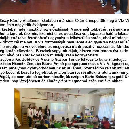
lászy Károly Általános Iskolában
március 20-án ünnepeltük meg a Víz V
aton és a negyedik évfolyamon.
érkeztek minden osztályhoz előadással! Mindennél többet ért számukra a
hol a tanulók őszinte, szeretetteljes odaadása volt tapasztalható a felada
áját értékelve ösztönözték egymást a felkészülés során, ahol mindenk
 kitűzött cél mellett. A víz fontosságát nem lehet elég gyakran népszerűs
 elinduljon a víz védelme és megóvása iránti pozitív hozzáállás. Minde
lég korán elkezdeni. Büszkék vagyunk rájuk, hiszen már három évtizede 
ron lévő Kis Zöldek odaadó munkájukat a környezetért!
zépen a Kis Zöldek és Mrázné Gáspár Tünde felkészítő tanár munkáját!
zépen Németh Zsolt és Barna Anikó pedagógusoknak a Víz Világnapi ra
sét, amelyben gyönyörködhetünk az aulában. Szenzációs rajzok születt
gyerkőceink közül a legjobbak jutalomban részesültek. Gratulálunk min
! Végül, de nem utolsó sorban köszönjük szépen Barta Balázs Igazgató Ú
etetlen nap létrejöhetett és elményként megmarad szép emlékeinkben.