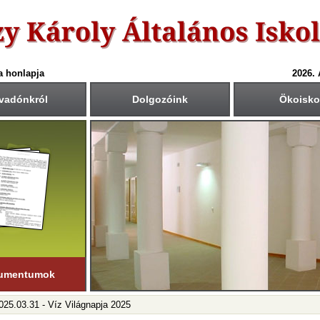
a honlapja
2026.
vadónkról
Dolgozóink
Ökoisko
6-ös tanév rendje
Csengetési rend
Közös fogadóórák
anítási nap:
Krétában kiértesített időpont
55
40
1.: 7
- 8
tember 1. (hétfő)
00
45
2.: 9
- 9
55
40
tanítási nap:
3.: 9
- 10
ius 19. (péntek)
50
35
4.: 10
- 11
45
30
i napok száma:
5.: 11
- 12
181 nap
40
25
6.: 12
- 13
45
30
ső félév
7.: 13
- 14
nuár 23-ig
tart.
35
20
8.: 14
- 15
20
05
9.: 15
- 16
umentumok
025.03.31 - Víz Világnapja 2025