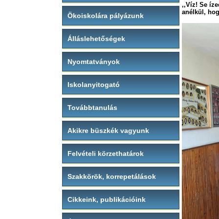
,,Víz! Se íz
anélkül, ho
Ökoiskolára pályázunk
Antoi
Álláslehetőségek
Nyomtatványok
Iskolanyitogató
Továbbtanulás
Akikre büszkék vagyunk
Felvételi körzethatárok
Szakkörök, korrepetálások
Cikkeink, publikációink