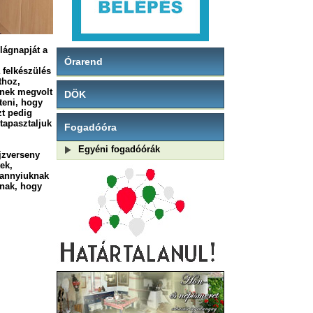
ilágnapját
a
Órarend
 felkészülés
thoz,
inek megvolt
DÖK
íteni, hogy
zt pedig
tapasztaljuk
Fogadóóra
Egyéni fogadóórák
jzverseny
ek,
dannyiuknak
rnak, hogy