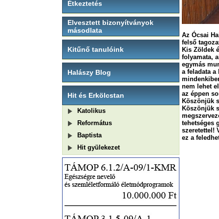
Étkeztetés
Elvesztett bizonyítványok
másodlata
Az Ócsai Ha
felső tagoz
Kitűnő tanulóink
Kis Zöldek 
folyamata, a
egymás munk
a feladata a
Halászy Blog
mindenkiben
nem lehet e
az éppen so
Hit és Erkölcstan
Köszönjük s
Köszönjük s
Katolikus
megszervezé
Református
tehetséges 
szeretettel
Baptista
ez a feledh
Hit gyülekezet