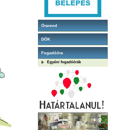
Órarend
DÖK
Fogadóóra
Egyéni fogadóórák