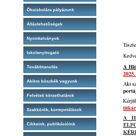
Ökoiskolára pályázunk
Álláslehetőségek
Nyomtatványok
Iskolanyitogató
Továbbtanulás
Akikre büszkék vagyunk
Felvételi körzethatárok
Szakkörök, korrepetálások
Cikkeink, publikációink