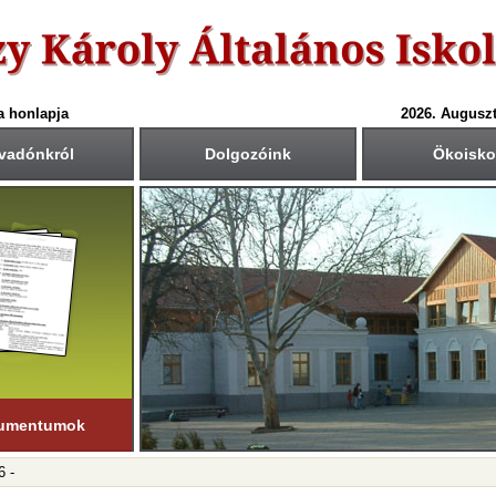
a honlapja
2026. Auguszt
vadónkról
Dolgozóink
Ökoisko
6-ös tanév rendje
Csengetési rend
Közös fogadóórák
anítási nap:
Krétában kiértesített időpont
55
40
1.: 7
- 8
tember 1. (hétfő)
00
45
2.: 9
- 9
55
40
tanítási nap:
3.: 9
- 10
ius 19. (péntek)
50
35
4.: 10
- 11
45
30
i napok száma:
5.: 11
- 12
181 nap
40
25
6.: 12
- 13
45
30
ső félév
7.: 13
- 14
nuár 23-ig
tart.
35
20
8.: 14
- 15
20
05
9.: 15
- 16
umentumok
6 -