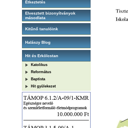
Étkeztetés
Elvesztett bizonyítványok
másodlata
Kitűnő tanulóink
Halászy Blog
Hit és Erkölcstan
Katolikus
Református
Baptista
Hit gyülekezet