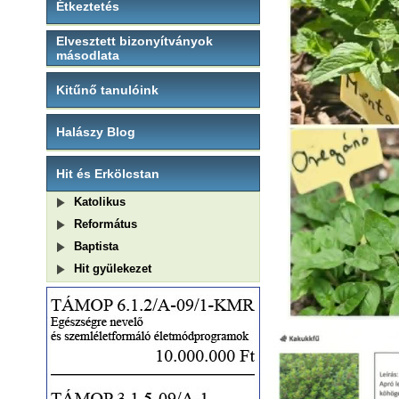
Étkeztetés
Elvesztett bizonyítványok
másodlata
Kitűnő tanulóink
Halászy Blog
Hit és Erkölcstan
Katolikus
Református
Baptista
Hit gyülekezet