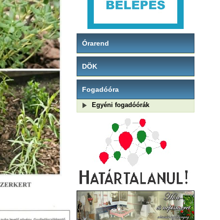
Órarend
DÖK
Fogadóóra
Egyéni fogadóórák