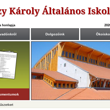
a honlapja
202
vadónkról
Dolgozóink
Ökoisko
6-ös tanév rendje
Csengetési rend
Közös fogadóórák
anítási nap:
Krétában kiértesített időpont
55
40
1.: 7
- 8
tember 1. (hétfő)
00
45
2.: 9
- 9
55
40
tanítási nap:
3.: 9
- 10
ius 19. (péntek)
50
35
4.: 10
- 11
45
30
i napok száma:
5.: 11
- 12
181 nap
40
25
6.: 12
- 13
45
30
ső félév
7.: 13
- 14
nuár 23-ig
tart.
35
20
8.: 14
- 15
20
05
9.: 15
- 16
umentumok
Fűszerkert