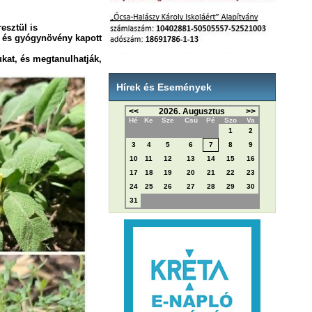
esztül is
er és gyógynövény kapott
ukat, és megtanulhatják,
Hírek és Események
<<
2026. Augusztus
>>
Hé
Ke
Sze
Csü
Pé
Szo
Va
1
2
3
4
5
6
7
8
9
10
11
12
13
14
15
16
17
18
19
20
21
22
23
24
25
26
27
28
29
30
31