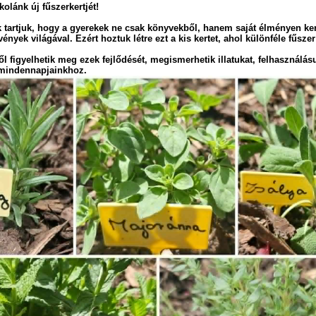
olánk új fűszerkertjét!
 tartjuk, hogy a gyerekek ne csak könyvekből, hanem saját élményen ker
yek világával. Ezért hoztuk létre ezt a kis kertet, ahol különféle fűsz
ől figyelhetik meg ezek fejlődését, megismerhetik illatukat, felhasználás
 mindennapjainkhoz.