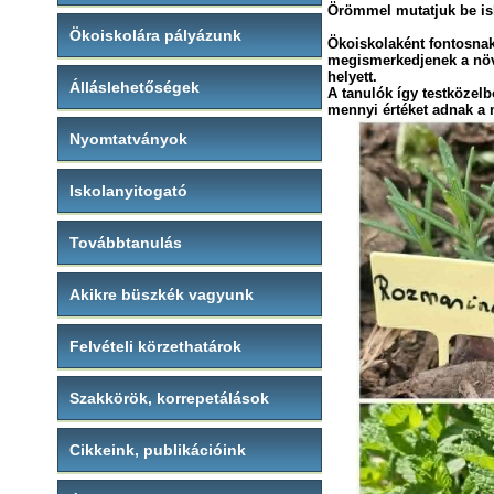
Örömmel mutatjuk be isk
Ökoiskolára pályázunk
Ökoiskolaként fontosnak
megismerkedjenek a növén
helyett.
Álláslehetőségek
A tanulók így testközelb
mennyi értéket adnak a
Nyomtatványok
Iskolanyitogató
Továbbtanulás
Akikre büszkék vagyunk
Felvételi körzethatárok
Szakkörök, korrepetálások
Cikkeink, publikációink