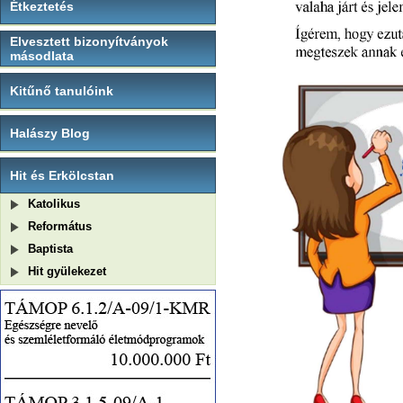
Étkeztetés
Elvesztett bizonyítványok
másodlata
Kitűnő tanulóink
Halászy Blog
Hit és Erkölcstan
Katolikus
Református
Baptista
Hit gyülekezet