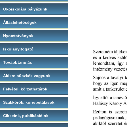
Ökoiskolára pályázunk
Álláslehetőségek
Nyomtatványok
Iskolanyitogató
Továbbtanulás
Akikre büszkék vagyunk
Felvételi körzethatárok
Szakkörök, korrepetálások
Cikkeink, publikációink