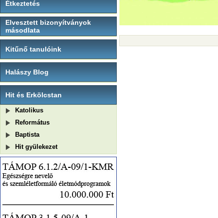
Étkeztetés
Elvesztett bizonyítványok
másodlata
Kitűnő tanulóink
Halászy Blog
Hit és Erkölcstan
Katolikus
Református
Baptista
Hit gyülekezet