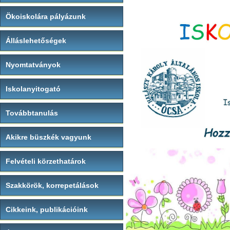
Ökoiskolára pályázunk
Álláslehetőségek
Nyomtatványok
Iskolanyitogató
Továbbtanulás
Akikre büszkék vagyunk
Felvételi körzethatárok
Szakkörök, korrepetálások
Cikkeink, publikációink