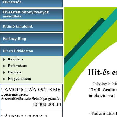
Étkeztetés
Elvesztett bizonyítványok
másodlata
Kitűnő tanulóink
Halászy Blog
Hit és Erkölcstan
Katolikus
Református
Baptista
Hit gyülekezet