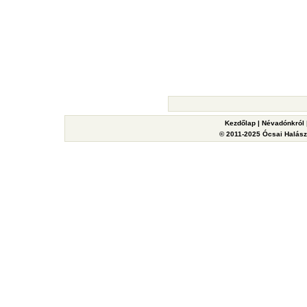
Kezdőlap
|
Névadónkról
© 2011-2025 Ócsai Halászy