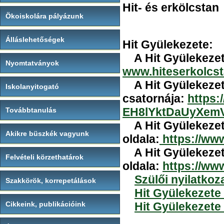
Hit- és erkölcstan
Ökoiskolára pályázunk
Álláslehetőségek
Hit Gyülekezete:
A Hit Gyülekezete
Nyomtatványok
www.hiteserkolcs
A Hit Gyülekezete
Iskolanyitogató
csatornája:
https:
EH8lYktDaUyXem
Továbbtanulás
A Hit Gyülekezete
Akikre büszkék vagyunk
oldala:
https://ww
A Hit Gyülekezete
Felvételi körzethatárok
oldala:
https://ww
Szülői nyilatkoz
Szakkörök, korrepetálások
Hit Gyülekezete 
Cikkeink, publikációink
Hit Gyülekezete