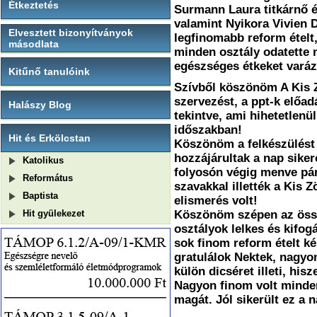
Étkeztetés
Surmann Laura titkárnő é
valamint Nyikora Vivien 
Elvesztett bizonyítványok
legfinomabb reform ételt,
másodlata
minden osztály odatette
egészséges étkeket varázs
Kitűnő tanulóink
Szívből köszönöm A Kis Z
szervezést, a ppt-k előa
Halászy Blog
tekintve, ami hihetetlen
időszakban!
Hit és Erkölcstan
Köszönöm a felkészülést
hozzájárultak a nap siker
Katolikus
folyosón végig menve pár
Református
szavakkal illették a Kis 
Baptista
elismerés volt!
Hit gyülekezet
Köszönöm szépen az össz
osztályok lelkes és kifo
sok finom reform ételt ké
gratulálok Nektek, nagyo
külön dicséret illeti, his
Nagyon finom volt minden
magát. Jól sikerült ez a n