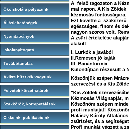
A felső tagozaton a Kéz
mai napon. A Kis Zöldek e
Ökoiskolára pályázunk
kézmosás fontosságára.
Ezt követte a szakszerű
Álláslehetőségek
egészséges, finom és deko
nagyon szoros volt. Remé
Nyomtatványok
A zsűri értékelése alapj
alakult:
Iskolanyitogató
I. Lurkók a javából
II.Rémesen jó kaják
Továbbtanulás
III. Banánturmix
Különdíjban részesült a 
Akikre büszkék vagyunk
Köszönjük szépen Mrázn
szervezést és a Kis Zöld
Felvételi körzethatárok
"Kis Zöldek szervezésébe
Kézmosás Világnapját, me
Köszönöm szépen mindenk
Szakkörök, korrepetálások
profi munkáját! Köszönö
Halászy Károly Általános 
Cikkeink, publikációink
zsűrizést, és a segítsége
Profi munkát végzett a z