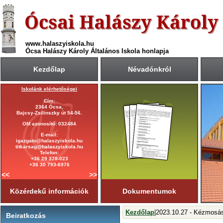
www.halaszyiskola.hu
Ócsa Halászy Károly Általános Iskola honlapja
Kezdőlap
Névadónkról
Iskolánk elérhetőségei
A 2025/2026-ös tanév rendje
Cím:
Első tanítási nap:
2364 Ócsa,
2025. szeptember 1. (hétfő)
Bajcsy-Zsilinszky út 54-56.
Utolsó tanítási nap:
OM azonosító: 032484
2026. június 19. (péntek)
E-mail:
Tanítási napok száma:
igazgato@halaszyiskola.hu
181 nap
titkarsag@halaszyiskola.hu
Első félév
Telefon:
2026. január 23-ig
tart.
+36 29 378-023
+36 30 793-6976
<<
>>
Közérdekű információk
Dokumentumok
Kezdőlap
|2023.10.27 - Kézmosás
Beiratkozás