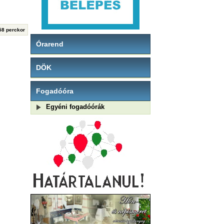
 58 perckor
Órarend
DÖK
Fogadóóra
Egyéni fogadóórák