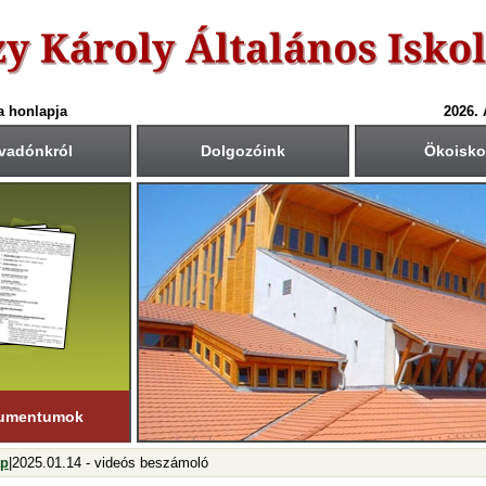
a honlapja
2026.
vadónkról
Dolgozóink
Ökoisko
6-ös tanév rendje
Csengetési rend
Közös fogadóórák
anítási nap:
Krétában kiértesített időpont
55
40
1.: 7
- 8
tember 1. (hétfő)
00
45
2.: 9
- 9
55
40
tanítási nap:
3.: 9
- 10
ius 19. (péntek)
50
35
4.: 10
- 11
45
30
i napok száma:
5.: 11
- 12
181 nap
40
25
6.: 12
- 13
45
30
ső félév
7.: 13
- 14
nuár 23-ig
tart.
35
20
8.: 14
- 15
20
05
9.: 15
- 16
umentumok
ap
|2025.01.14 - videós beszámoló