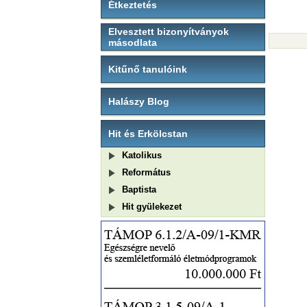
Étkeztetés
Elvesztett bizonyítványok
másodlata
Kitűnő tanulóink
Halászy Blog
Hit és Erkölcstan
Katolikus
Református
Baptista
Hit gyülekezet