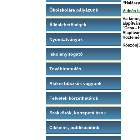
‼Halászy
Ökoiskolára pályázunk
Videós 
Ha támoga
alapítvá
Álláslehetőségek
"Ócsa - H
Alapítvá
Közlemén
Nyomtatványok
Köszönjü
Iskolanyitogató
Továbbtanulás
Akikre büszkék vagyunk
Felvételi körzethatárok
Szakkörök, korrepetálások
Cikkeink, publikációink