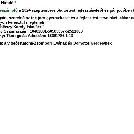
 Híradó‼
beszámoló
a 2024 szeptembere óta történt fejlesztésekről és pár jövőbeli t
tni szeretné az ide járó gyermekeket és a fejlesztési terveinket, akkor a
nyon keresztül megteheti:
alászy Károly Iskoláért"
ny Számlaszám: 10402881-50505557-52521003
y: Támogatás Adószám: 18691786-1-13
k a videót Katona-Zsombori Évának és Dömötör Gergelynek!