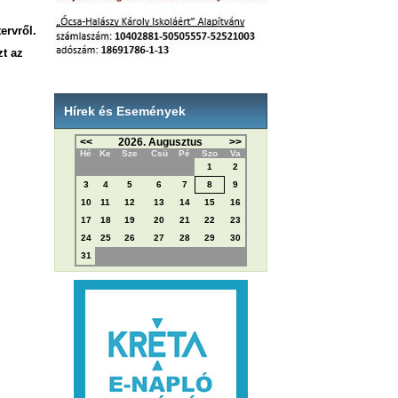
ervről.
zt az
Hírek és Események
<<
2026. Augusztus
>>
Hé
Ke
Sze
Csü
Pé
Szo
Va
1
2
3
4
5
6
7
8
9
10
11
12
13
14
15
16
17
18
19
20
21
22
23
24
25
26
27
28
29
30
31