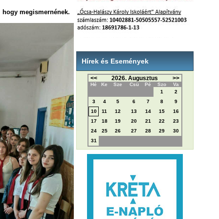
ül, hogy megismernének.
Hírek és Események
<<
2026. Augusztus
>>
Hé
Ke
Sze
Csü
Pé
Szo
Va
1
2
3
4
5
6
7
8
9
10
11
12
13
14
15
16
17
18
19
20
21
22
23
24
25
26
27
28
29
30
31