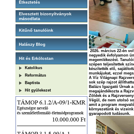
Étkeztetés
Elvesztett bizonyítványok
másodlata
Kitűnő tanulóink
Halászy Blog
2026. március 22-én volt
negyedik évfolyamon ünn
Hit és Erkölcstan
megemlékezést. Tanulóin
szépen teljesítettek szí
Katolikus
készítették elő, sajátít
munkájukat, ezzel megsz
Református
A Víz Világnapi Rajzver
sok szép rajzot 
Baptista
Balázs Igazgató Úrnak a
Hit gyülekezet
megajándékozta a Rajzve
Zöldek és a Rajzverseny
Végül, de nem utolsó so
amit a program megvalósí
környezetünk és vizeink
gyarapodott tudásunk.