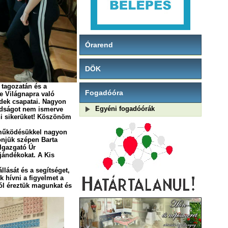
Órarend
DÖK
 tagozatán és a
Fogadóóra
e Világnapra való
ldek csapatai. Nagyon
Egyéni fogadóórák
radságot nem ismerve
lni sikerüket! Köszönöm
reműködésükkel nagyon
 szépen Barta
 Igazgató Úr
jándékokat. A Kis
lását és a segítséget,
k hívni a figyelmet a
jól éreztük magunkat és