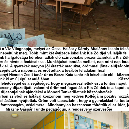
 a Víz Világnapja, melyet az Ócsai Halászy Károly Általános Iskola felső
epeltünk meg. Több mint két évtizede iskolánk Kis Zöldjei vállalják fel 
k hallgatósága körében adták elő színvonalas prezentációikat a Kis Zö
nes és nívós előadásaikkal. Munkájukat tanulás mellett, nap mint nap fá
ották el. A gyerekek nagyon jól érezték magukat, örömmel jöttek elújságo
építették a napomat és erőt adtak a további feladataimhoz!
senyt Németh Zsolt tanár úr és Berze Kata tanár nő készítette elő, köz
állíthattunk ki az új épület aulájában. Köszönjük
 lehetőséget és a segítséget, hogy megszervezhettük ezt a fontos napot.
rseny díjazottjait, valamint örömmel fogadták a Kis Zöldek is a kapott a
 díjazottjainak ajándékai a Monori Tankerületnek köszönhetőek.
rban szívből és hálával köszönöm meg kedves Kollégáim pozitív hozzáál
tásában nyújtottak. Öröm volt tapasztalni, hogy a gyerekekkel fel tudtu
 fontosságára, védelmére! Mindannyian hasznosan töltöttük el az időt, 
 Mrazné Gáspár Tünde pedagógus, a rendezvény szervezője