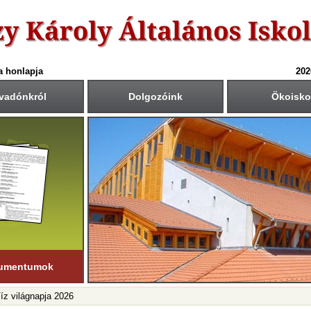
a honlapja
202
vadónkról
Dolgozóink
Ökoisko
6-ös tanév rendje
Csengetési rend
Közös fogadóórák
anítási nap:
Krétában kiértesített időpont
55
40
1.: 7
- 8
tember 1. (hétfő)
00
45
2.: 9
- 9
55
40
tanítási nap:
3.: 9
- 10
ius 19. (péntek)
50
35
4.: 10
- 11
45
30
i napok száma:
5.: 11
- 12
181 nap
40
25
6.: 12
- 13
45
30
ső félév
7.: 13
- 14
nuár 23-ig
tart.
35
20
8.: 14
- 15
20
05
9.: 15
- 16
umentumok
Víz világnapja 2026