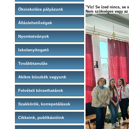
"Víz! Se ízed nincs, se
Ökoiskolára pályázunk
Nem szükséges vagy az é
Álláslehetőségek
Nyomtatványok
Iskolanyitogató
Továbbtanulás
Akikre büszkék vagyunk
Felvételi körzethatárok
Szakkörök, korrepetálások
Cikkeink, publikációink