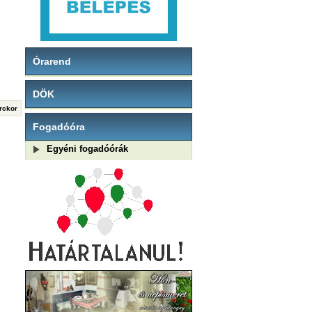
Órarend
DÖK
erckor
Fogadóóra
Egyéni fogadóórák