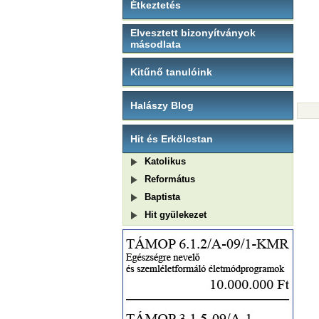
Étkeztetés
Elvesztett bizonyítványok
másodlata
Kitűnő tanulóink
Halászy Blog
Hit és Erkölcstan
Katolikus
Református
Baptista
Hit gyülekezet