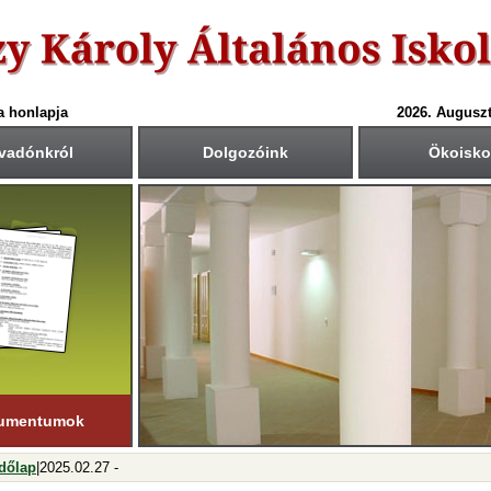
a honlapja
2026. Auguszt
vadónkról
Dolgozóink
Ökoisko
6-ös tanév rendje
Csengetési rend
Közös fogadóórák
anítási nap:
Krétában kiértesített időpont
55
40
1.: 7
- 8
tember 1. (hétfő)
00
45
2.: 9
- 9
55
40
tanítási nap:
3.: 9
- 10
ius 19. (péntek)
50
35
4.: 10
- 11
45
30
i napok száma:
5.: 11
- 12
181 nap
40
25
6.: 12
- 13
45
30
ső félév
7.: 13
- 14
nuár 23-ig
tart.
35
20
8.: 14
- 15
20
05
9.: 15
- 16
umentumok
dőlap
|2025.02.27 -