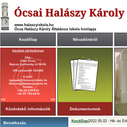
www.halaszyiskola.hu
Ócsa Halászy Károly Általános Iskola honlapja
Kezdőlap
Névadónkról
Iskolánk elérhetőségei
A 2025/2026-ös tanév rendje
Cím:
Első tanítási nap:
2364 Ócsa,
2025. szeptember 1. (hétfő)
Bajcsy-Zsilinszky út 54-56.
Utolsó tanítási nap:
OM azonosító: 032484
2026. június 19. (péntek)
E-mail:
Tanítási napok száma:
igazgato@halaszyiskola.hu
181 nap
titkarsag@halaszyiskola.hu
Első félév
Telefon:
2026. január 23-ig
tart.
+36 29 378-023
+36 30 793-6976
<<
>>
Közérdekű információk
Dokumentumok
Kezdőlap
|2022.05.02 - Hit- és Er
Beiratkozás