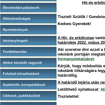
Hit-és erköl
Ökoiskolára pályázunk
Tisztelt Szülők / Gondvis
Álláslehetőségek
Kedves Gyerekek!
Nyomtatványok
A Hit- és erkölcstan
tantá
Iskolanyitogató
határideje 2022. május 20
Aki szeretne élni ezzel a
Továbbtanulás
iskolánk portáján megtal
formanyomtatványt
.
Akikre büszkék vagyunk
Kérjük, hogy módosítás es
iskolánk titkárságára leg
Felvételi körzethatárok
határidőig.
A határidő lejárta után n
Szakkörök, korrepetálások
Letölthető nyilatkozat:
Hi
Cikkeink, publikációink
Tisztelettel: