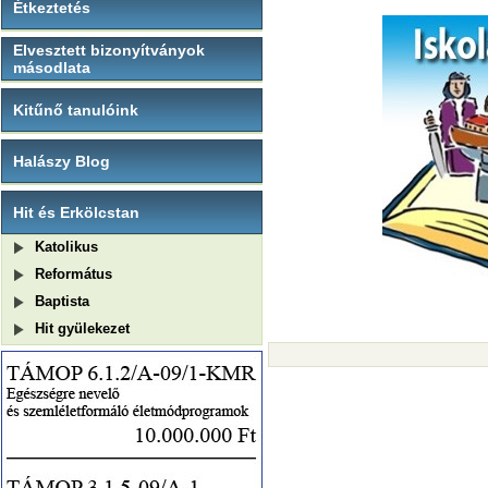
Étkeztetés
Elvesztett bizonyítványok
másodlata
Kitűnő tanulóink
Halászy Blog
Hit és Erkölcstan
Katolikus
Református
Baptista
Hit gyülekezet