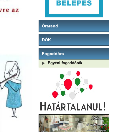
Órarend
DÖK
Fogadóóra
Egyéni fogadóórák