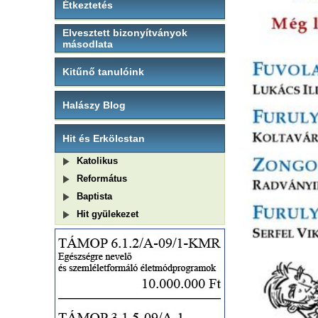
Étkeztetés
Elvesztett bizonyítványok
másodlata
Kitűnő tanulóink
Halászy Blog
Hit és Erkölcstan
Katolikus
Református
Baptista
Hit gyülekezet