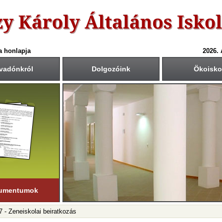
a honlapja
2026.
vadónkról
Dolgozóink
Ökoisko
6-ös tanév rendje
Csengetési rend
Közös fogadóórák
anítási nap:
Krétában kiértesített időpont
55
40
1.: 7
- 8
tember 1. (hétfő)
00
45
2.: 9
- 9
55
40
tanítási nap:
3.: 9
- 10
ius 19. (péntek)
50
35
4.: 10
- 11
45
30
i napok száma:
5.: 11
- 12
181 nap
40
25
6.: 12
- 13
45
30
ső félév
7.: 13
- 14
nuár 23-ig
tart.
35
20
8.: 14
- 15
20
05
9.: 15
- 16
umentumok
7 - Zeneiskolai beiratkozás