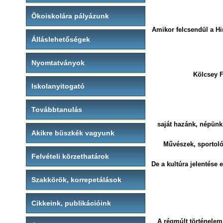
Ökoiskolára pályázunk
Amikor felcsendül a Hi
Álláslehetőségek
Nyomtatványok
Kölcsey F
Iskolanyitogató
Továbbtanulás
saját hazánk, népünk,
Akikre büszkék vagyunk
Művészek, sportoló
Felvételi körzethatárok
De a kultúra jelentése 
Szakkörök, korrepetálások
Cikkeink, publikációink
A régmúlt történelem