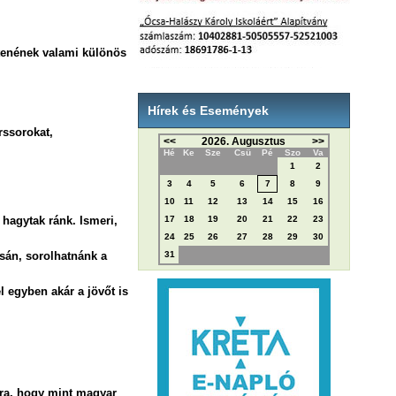
ltenének valami különös
Hírek és Események
rssorokat,
<<
2026. Augusztus
>>
Hé
Ke
Sze
Csü
Pé
Szo
Va
1
2
3
4
5
6
7
8
9
10
11
12
13
14
15
16
 hagytak ránk. Ismeri,
17
18
19
20
21
22
23
24
25
26
27
28
29
30
sán, sorolhatnánk a
31
l egyben akár a jövőt is
rra, hogy mint magyar