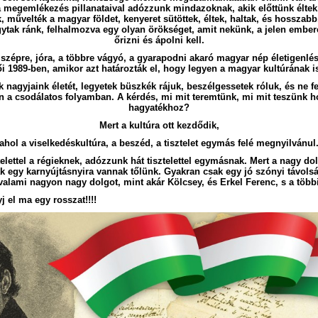
 a megemlékezés pillanataival adózzunk mindazoknak, akik előttünk éltek, 
k, művelték a magyar földet, kenyeret sütöttek, éltek, haltak, és hosszabb,
gytak ránk, felhalmozva egy olyan örökséget, amit nekünk, a jelen ember
őrizni és ápolni kell.
zépre, jóra, a többre vágyó, a gyarapodni akaró magyar nép életigenlése 
i 1989-ben, amikor azt határozták el, hogy legyen a magyar kultúrának 
 nagyjaink életét, legyetek büszkék rájuk, beszélgessetek róluk, és ne fe
 a csodálatos folyamban. A kérdés, mi mit teremtünk, mi mit teszünk 
hagyatékhoz?
Mert a kultúra ott kezdődik,
ahol a viselkedéskultúra, a beszéd, a tisztelet egymás felé megnyilvánul
elettel a régieknek, adózzunk hát tisztelettel egymásnak. Mert a nagy d
 egy karnyújtásnyira vannak tőlünk. Gyakran csak egy jó szónyi távolsá
 valami nagyon nagy dolgot, mint akár Kölcsey, és Erkel Ferenc, s a töb
j el ma egy rosszat!!!!