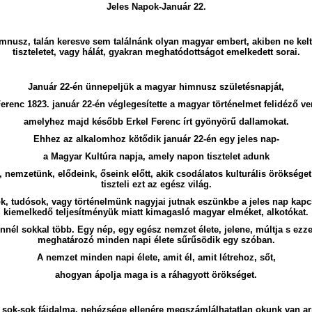
Jeles Napok-Január 22.
mnusz, talán keresve sem találnánk olyan magyar embert, akiben ne ke
tiszteletet, vagy hálát, gyakran meghatódottságot emelkedett sorai.
Január 22-én ünnepeljük a magyar himnusz születésnapját,
erenc 1823. január 22-én véglegesítette a magyar történelmet felidéző ve
amelyhez majd később Erkel Ferenc írt gyönyörű dallamokat.
Ehhez az alkalomhoz kötődik január 22-én egy jeles nap-
a Magyar Kultúra napja, amely napon tisztelet adunk
 nemzetünk, elődeink, őseink előtt, akik csodálatos kulturális örökséget
tiszteli ezt az egész világ.
k, tudósok, vagy történelmünk nagyjai jutnak eszünkbe a jeles nap kapc
kiemelkedő teljesítményük miatt kimagasló magyar elméket, alkotókat.
ennél sokkal több. Egy nép, egy egész nemzet élete, jelene, múltja s ezze
meghatározó minden napi élete sűrűsödik egy szóban.
A nemzet minden napi élete, amit él, amit létrehoz, sőt,
ahogyan ápolja maga is a ráhagyott örökséget.
 sok-sok fájdalma, nehézsége ellenére megszámlálhatatlan okunk van a