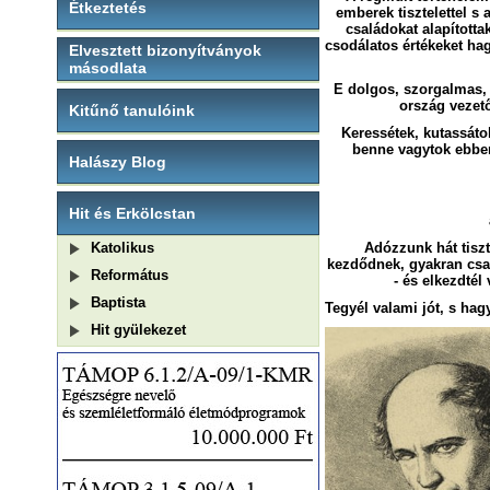
Étkeztetés
emberek tisztelettel s
családokat alapította
csodálatos értékeket ha
Elvesztett bizonyítványok
másodlata
E dolgos, szorgalmas, s
ország vezető
Kitűnő tanulóink
Keressétek, kutassátok
benne vagytok ebben
Halászy Blog
Hit és Erkölcstan
Katolikus
Adózzunk hát tiszt
kezdődnek, gyakran csak
Református
- és elkezdtél
Baptista
Tegyél valami jót, s hagy
Hit gyülekezet