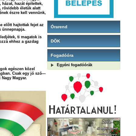
házat, hazát építettek,
 rövidebb életük alatt
ének észre kell vennünk,
előtt hajtottak fejet az
Órarend
is ünnepnapja.
ledjétek, ti magatok is
DÖK
hozzá ehhez a gazdag
Fogadóóra
.
Egyéni fogadóórák
olgok egészen közel
gban. Csak egy jó szó---
bi Nagy Magyar.