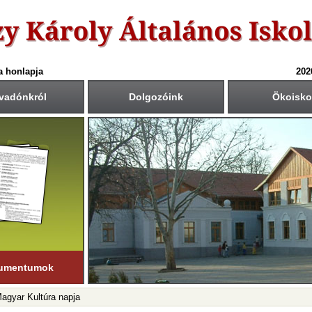
a honlapja
202
vadónkról
Dolgozóink
Ökoisko
6-ös tanév rendje
Csengetési rend
Közös fogadóórák
anítási nap:
Krétában kiértesített időpont
55
40
1.: 7
- 8
tember 1. (hétfő)
00
45
2.: 9
- 9
55
40
tanítási nap:
3.: 9
- 10
ius 19. (péntek)
50
35
4.: 10
- 11
45
30
i napok száma:
5.: 11
- 12
181 nap
40
25
6.: 12
- 13
45
30
ső félév
7.: 13
- 14
nuár 23-ig
tart.
35
20
8.: 14
- 15
20
05
9.: 15
- 16
umentumok
Magyar Kultúra napja