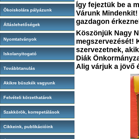
Így fejeztük be a 
Ökoiskolára pályázunk
Várunk Mindenkit!
gazdagon érkezne
Álláslehetőségek
Köszönjük Nagy N
Nyomtatványok
megszervezését! 
szervezetnek, aki
Iskolanyitogató
Diák Önkormányza
Alig várjuk a jövő
Továbbtanulás
Akikre büszkék vagyunk
Felvételi körzethatárok
Szakkörök, korrepetálások
Cikkeink, publikációink