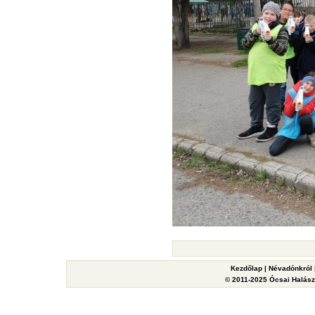
Kezdőlap
|
Névadónkról
© 2011-2025 Ócsai Halászy