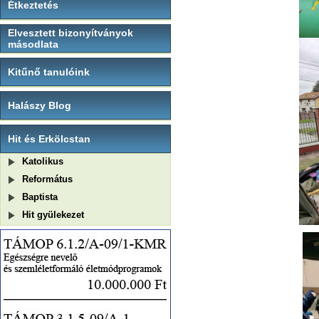
Étkeztetés
Elvesztett bizonyítványok
másodlata
Kitűnő tanulóink
Halászy Blog
Hit és Erkölcstan
Katolikus
Református
Baptista
Hit gyülekezet