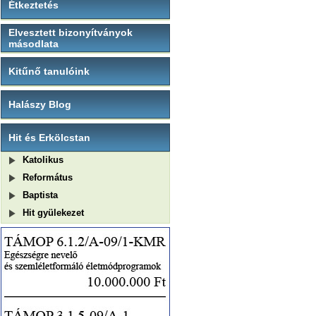
Étkeztetés
Elvesztett bizonyítványok
másodlata
Kitűnő tanulóink
Halászy Blog
Hit és Erkölcstan
Katolikus
Református
Baptista
Hit gyülekezet