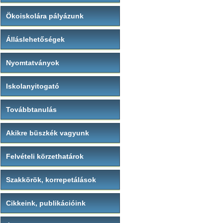
Ökoiskolára pályázunk
Álláslehetőségek
Nyomtatványok
Iskolanyitogató
Továbbtanulás
Akikre büszkék vagyunk
Felvételi körzethatárok
Szakkörök, korrepetálások
Cikkeink, publikációink