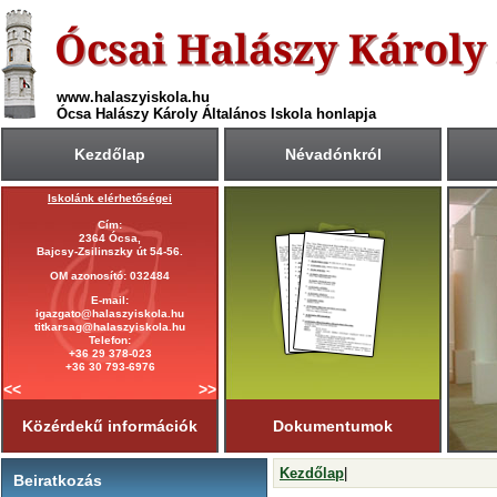
www.halaszyiskola.hu
Ócsa Halászy Károly Általános Iskola honlapja
Kezdőlap
Névadónkról
Iskolánk elérhetőségei
A 2025/2026-ös tanév rendje
Cím:
Első tanítási nap:
2364 Ócsa,
2025. szeptember 1. (hétfő)
Bajcsy-Zsilinszky út 54-56.
Utolsó tanítási nap:
OM azonosító: 032484
2026. június 19. (péntek)
E-mail:
Tanítási napok száma:
igazgato@halaszyiskola.hu
181 nap
titkarsag@halaszyiskola.hu
Első félév
Telefon:
2026. január 23-ig
tart.
+36 29 378-023
+36 30 793-6976
<<
>>
Közérdekű információk
Dokumentumok
Kezdőlap
|
Beiratkozás