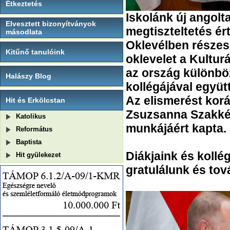
Étkeztetés
Iskolánk új angolt
Elvesztett bizonyítványok
megtiszteltetés é
másodlata
Oklevélben részes
Kitűnő tanulóink
oklevelet a Kultur
az ország különbö
Halászy Blog
kollégájával együtt
Az elismerést korá
Hit és Erkölcstan
Zsuzsanna Szakkép
Katolikus
munkájáért kapta.
Református
Baptista
Diákjaink és kollé
Hit gyülekezet
gratulálunk és tov