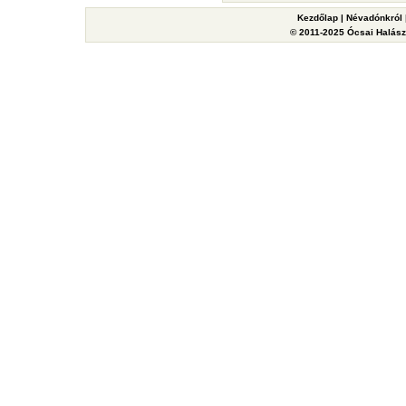
Kezdőlap
|
Névadónkról
© 2011-2025 Ócsai Halászy