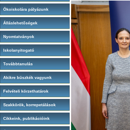
Ökoiskolára pályázunk
Álláslehetőségek
Nyomtatványok
Iskolanyitogató
Továbbtanulás
Akikre büszkék vagyunk
Felvételi körzethatárok
Szakkörök, korrepetálások
Cikkeink, publikációink