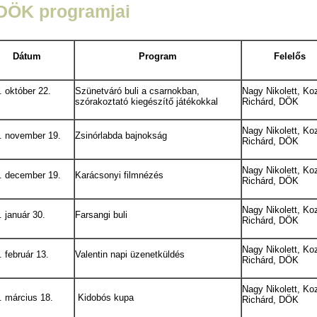
DÖK programjai
Dátum
Program
Felelős
. október 22.
Szünetváró buli a csarnokban,
Nagy Nikolett, K
szórakoztató kiegészítő játékokkal
Richárd, DÖK
Nagy Nikolett, K
. november 19.
Zsinórlabda bajnokság
Richárd, DÖK
Nagy Nikolett, K
. december 19.
Karácsonyi filmnézés
Richárd, DÖK
Nagy Nikolett, K
. január 30.
Farsangi buli
Richárd, DÖK
Nagy Nikolett, K
 február 13.
Valentin napi üzenetküldés
Richárd, DÖK
Nagy Nikolett, K
. március 18.
Kidobós kupa
Richárd, DÖK