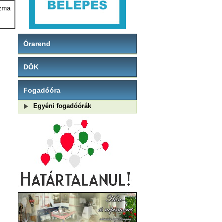
ozma
Órarend
DÖK
Fogadóóra
Egyéni fogadóórák