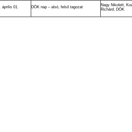
Nagy Nikolett, K
 április 01.
DÖK nap – alsó, felső tagozat
Richárd, DÖK