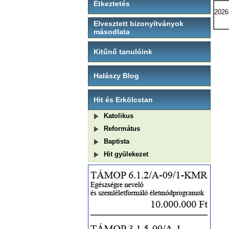
Étkeztetés
2026.
Elvesztett bizonyítványok
másodlata
Kitűnő tanulóink
Halászy Blog
Hit és Erkölcstan
Katolikus
Református
Baptista
Hit gyülekezet