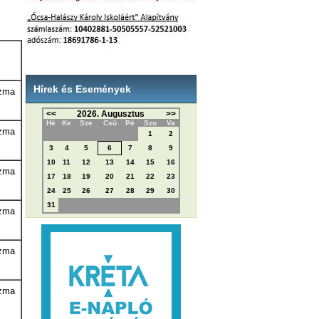
Hírek és Események
ozma
<<
2026. Augusztus
>>
Hé
Ke
Sze
Csü
Pé
Szo
Va
ozma
1
2
3
4
5
6
7
8
9
10
11
12
13
14
15
16
ozma
17
18
19
20
21
22
23
24
25
26
27
28
29
30
31
ozma
ozma
ozma