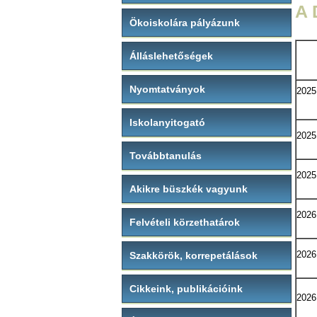
A 
Ökoiskolára pályázunk
Álláslehetőségek
Nyomtatványok
2025
Iskolanyitogató
2025
Továbbtanulás
2025
Akikre büszkék vagyunk
2026
Felvételi körzethatárok
2026.
Szakkörök, korrepetálások
Cikkeink, publikációink
2026