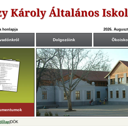
a honlapja
2026. Auguszt
vadónkról
Dolgozóink
Ökoisko
6-ös tanév rendje
Csengetési rend
Közös fogadóórák
anítási nap:
Krétában kiértesített időpont
55
40
1.: 7
- 8
tember 1. (hétfő)
00
45
2.: 9
- 9
55
40
tanítási nap:
3.: 9
- 10
ius 19. (péntek)
50
35
4.: 10
- 11
45
30
i napok száma:
5.: 11
- 12
181 nap
40
25
6.: 12
- 13
45
30
ső félév
7.: 13
- 14
nuár 23-ig
tart.
35
20
8.: 14
- 15
20
05
9.: 15
- 16
umentumok
dőlap
|DÖK