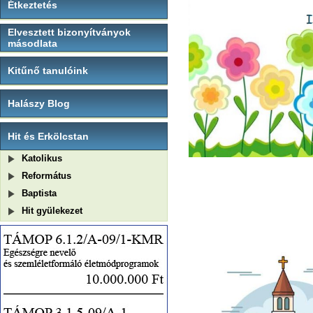
Étkeztetés
Elvesztett bizonyítványok
másodlata
Kitűnő tanulóink
Halászy Blog
Hit és Erkölcstan
Katolikus
Református
Baptista
Hit gyülekezet