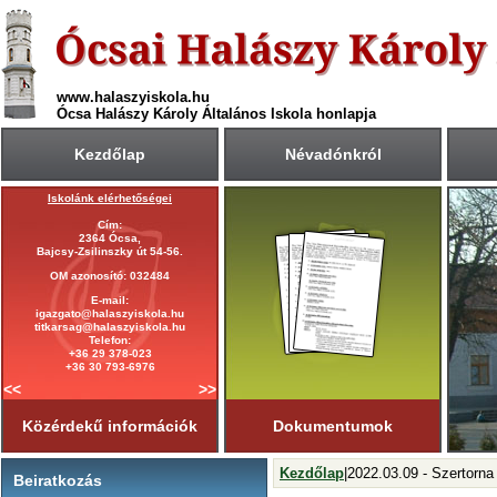
www.halaszyiskola.hu
Ócsa Halászy Károly Általános Iskola honlapja
Kezdőlap
Névadónkról
Iskolánk elérhetőségei
A 2025/2026-ös tanév rendje
Cím:
Első tanítási nap:
2364 Ócsa,
2025. szeptember 1. (hétfő)
Bajcsy-Zsilinszky út 54-56.
Utolsó tanítási nap:
OM azonosító: 032484
2026. június 19. (péntek)
E-mail:
Tanítási napok száma:
igazgato@halaszyiskola.hu
181 nap
titkarsag@halaszyiskola.hu
Első félév
Telefon:
2026. január 23-ig
tart.
+36 29 378-023
+36 30 793-6976
<<
>>
Közérdekű információk
Dokumentumok
Kezdőlap
|2022.03.09 - Szertorna
Beiratkozás