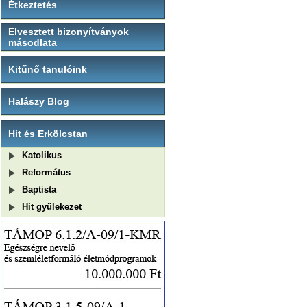
Étkeztetés
Elvesztett bizonyítványok
másodlata
Kitűnő tanulóink
Halászy Blog
Hit és Erkölcstan
Katolikus
Református
Baptista
Hit gyülekezet