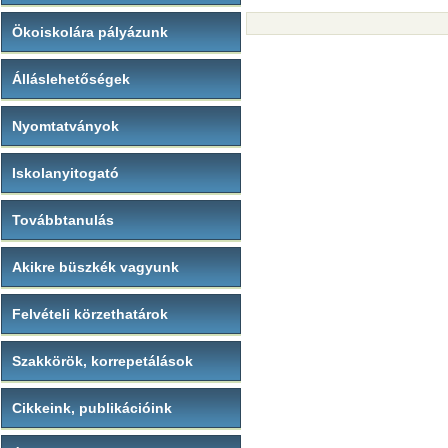
Ökoiskolára pályázunk
Álláslehetőségek
Nyomtatványok
Iskolanyitogató
Továbbtanulás
Akikre büszkék vagyunk
Felvételi körzethatárok
Szakkörök, korrepetálások
Cikkeink, publikációink