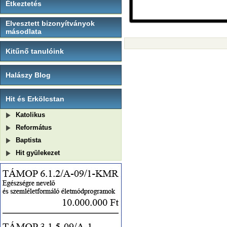
Étkeztetés
Elvesztett bizonyítványok
másodlata
Kitűnő tanulóink
Halászy Blog
Hit és Erkölcstan
Katolikus
Református
Baptista
Hit gyülekezet