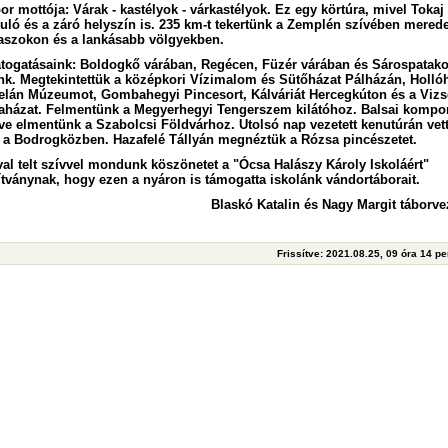
or mottója: Várak - kastélyok - várkastélyok. Ez egy körtúra, mivel Tokaj
duló és a záró helyszín is. 235 km-t tekertünk a Zemplén szívében mered
aszokon és a lankásabb völgyekben.
átogatásaink: Boldogkő várában, Regécen, Füzér várában és Sárospatako
unk. Megtekintettük a középkori Vízimalom és Sütőházat Pálházán, Holló
elán Múzeumot, Gombahegyi Pincesort, Kálváriát Hercegkúton és a Vizs
iaházat. Felmentünk a Megyerhegyi Tengerszem kilátóhoz. Balsai kompo
lve elmentünk a Szabolcsi Földvárhoz. Utolsó nap vezetett kenutúrán vet
t a Bodrogközben. Hazafelé Tállyán megnéztük a Rózsa pincészetet.
val telt szívvel mondunk köszönetet a "Ócsa Halászy Károly Iskoláért"
ítványnak, hogy ezen a nyáron is támogatta iskolánk vándortáborait.
Blaskó Katalin és Nagy Margit táborve
Frissítve: 2021.08.25, 09 óra 14 p