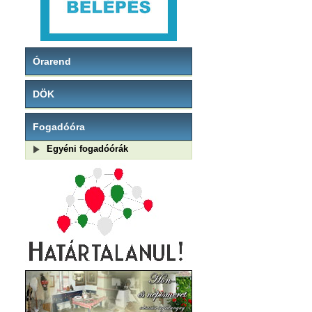
Órarend
DÖK
Fogadóóra
Egyéni fogadóórák