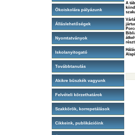
A táb
kiin
Ökoiskolára pályázunk
szak
Várl
Álláslehetőségek
járt
Porc
Bibl
átke
Nyomtatványok
rész
Hálá
Iskolanyitogató
Alap
Továbbtanulás
Akikre büszkék vagyunk
Felvételi körzethatárok
Szakkörök, korrepetálások
Cikkeink, publikációink