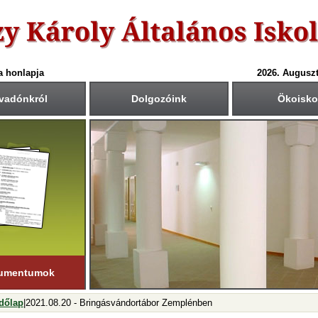
a honlapja
2026. Auguszt
vadónkról
Dolgozóink
Ökoisko
6-ös tanév rendje
Csengetési rend
Közös fogadóórák
anítási nap:
Krétában kiértesített időpont
55
40
1.: 7
- 8
tember 1. (hétfő)
00
45
2.: 9
- 9
55
40
tanítási nap:
3.: 9
- 10
ius 19. (péntek)
50
35
4.: 10
- 11
45
30
i napok száma:
5.: 11
- 12
181 nap
40
25
6.: 12
- 13
45
30
ső félév
7.: 13
- 14
nuár 23-ig
tart.
35
20
8.: 14
- 15
20
05
9.: 15
- 16
umentumok
dőlap
|2021.08.20 - Bringásvándortábor Zemplénben