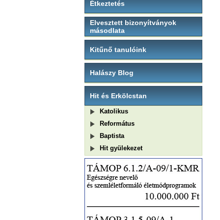
Étkeztetés
Elvesztett bizonyítványok
másodlata
Kitűnő tanulóink
Halászy Blog
Hit és Erkölcstan
Katolikus
Református
Baptista
Hit gyülekezet