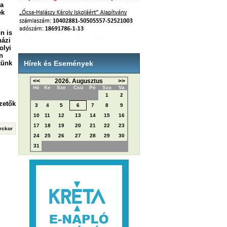
 a
ek
n is
házi
olyi
n
tünk
Hírek és Események
<<
2026. Augusztus
>>
Hé
Ke
Sze
Csü
Pé
Szo
Va
1
2
zetők
3
4
5
6
7
8
9
10
11
12
13
14
15
16
17
18
19
20
21
22
23
erckor
24
25
26
27
28
29
30
31