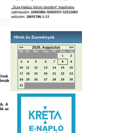
Hírek és Események
<<
2026. Augusztus
>>
Hé
Ke
Sze
Csü
Pé
Szo
Va
1
2
z
3
4
5
6
7
8
9
10
11
12
13
14
15
16
17
18
19
20
21
22
23
ülnek
24
25
26
27
28
29
30
lémák
31
ük. A
ák az