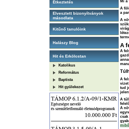
Mi a 
Étkeztetés
A föl
a par
Elvesztett bizonyítványok
másodlata
A nö
szük
virá
Kitűnő tanulóink
létez
termé
Halászy Blog
A f
A fe
gazd
Hit és Erkölcstan
anna
manap
Katolikus
Túl
Református
A fel
Baptista
vize
Hit gyülekezet
tud 
jele
A tú
fele
A nö
egyr
csak
gyak
mibő