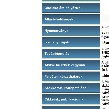
Ökoiskolára pályázunk
Álláslehetőségek
A ví
Nyomtatványok
Az UN
figy
Iskolanyitogató
Fókus
A ví
ENSZ
Továbbtanulás
Fejl
A vil
Akikre büszkék vagyunk
a fó
és k
Látha
Felvételi körzethatárok
A fel
vízkö
Szakkörök, korrepetálások
hiány
ivóví
term
Cikkeink, publikációink
term
ivóví