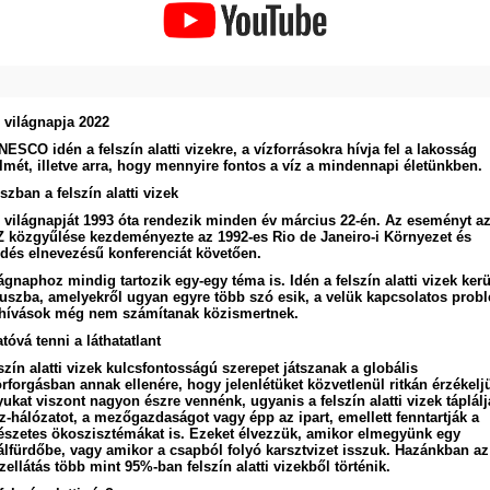
z világnapja 2022
ESCO idén a felszín alatti vizekre, a vízforrásokra hívja fel a lakosság
elmét, illetve arra, hogy mennyire fontos a víz a mindennapi életünkben.
zban a felszín alatti vizek
z világnapját 1993 óta rendezik minden év március 22-én. Az eseményt a
 közgyűlése kezdeményezte az 1992-es Rio de Janeiro-i Környezet és
ődés elnevezésű konferenciát követően.
ágnaphoz mindig tartozik egy-egy téma is. Idén a felszín alatti vizek ker
kuszba, amelyekről ugyan egyre több szó esik, a velük kapcsolatos prob
ihívások még nem számítanak közismertnek.
tóvá tenni a láthatatlant
szín alatti vizek kulcsfontosságú szerepet játszanak a globális
rforgásban annak ellenére, hogy jelenlétüket közvetlenül ritkán érzékelj
ukat viszont nagyon észre vennénk, ugyanis a felszín alatti vizek táplálj
z-hálózatot, a mezőgazdaságot vagy épp az ipart, emellett fenntartják a
észetes ökoszisztémákat is. Ezeket élvezzük, amikor elmegyünk egy
álfürdőbe, vagy amikor a csapból folyó karsztvizet isszuk. Hazánkban az
zellátás több mint 95%-ban felszín alatti vizekből történik.