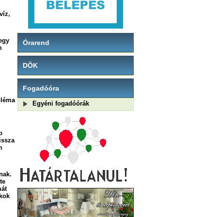
víz,
egy
Órarend
m
DÖK
Fogadóóra
bléma
Egyéni fogadóórák
b
issza
m
nak.
te
mát
akok