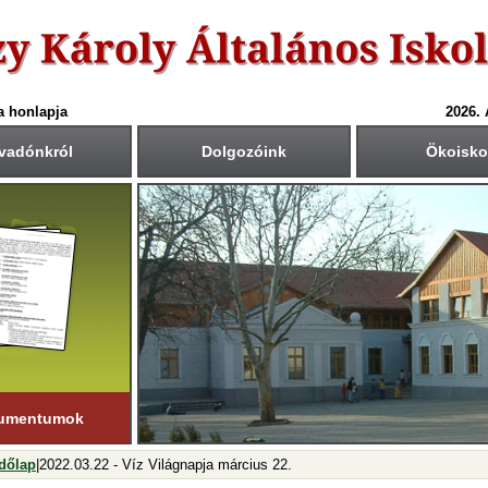
a honlapja
2026.
vadónkról
Dolgozóink
Ökoisko
6-ös tanév rendje
Csengetési rend
Közös fogadóórák
anítási nap:
Krétában kiértesített időpont
55
40
1.: 7
- 8
tember 1. (hétfő)
00
45
2.: 9
- 9
55
40
tanítási nap:
3.: 9
- 10
ius 19. (péntek)
50
35
4.: 10
- 11
45
30
i napok száma:
5.: 11
- 12
181 nap
40
25
6.: 12
- 13
45
30
ső félév
7.: 13
- 14
nuár 23-ig
tart.
35
20
8.: 14
- 15
20
05
9.: 15
- 16
umentumok
dőlap
|2022.03.22 - Víz Világnapja március 22.