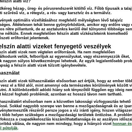
felszín alatti víz?
dkéreg hézag-, üreg- és pórusrendszerét kitöltő víz. Főbb típusaik a talaj
ti szűrésű víz, a rétegvíz, a rés- vagy karsztvíz és a termálvíz.
vények optimális vízellátásához megfelelő mélységben lévő talajvíz
séges. Áttételesen tehát benne gyönyörködünk, amikor egy erdőre vagy 
gos rétre pillantunk, de az asztalunkra kerülő étel túlnyomó többsége se
ne nélküle. Ennek megfelelően felszín alatti vízkészleteink kiemelkedő
szeti erőforrást jelentenek.
elszín alatti vizeket fenyegető veszélyek
lszín alatti vizek nem végtelen erőforrások. Ha nem megfelelően
álkodunk velük, felborítjuk az egyensúlyukat, vagy elszennyezzük őket,
k nagyon súlyos következményei lehetnek. Az egyik legjelentősebb pro
ság a felszín alatti vizek túlzott igénybevétele.
használat
szín alatti vizek túlhasználatán elsősorban azt értjük, hogy az ember töb
t vesz el a föld alól, mint amennyi oda természetes körülmények között v
jutni. A különbözetből adódó hiány sok tényezőtől függően egy ideig ne
nt kézzel fogható problémát, azonban ez hosszú távon nem tartható.
lhasználatért elsősorban nem a közvetlen lakossági vízfogyasztás tehető
lőssé. Sokkal nagyobb szerepe van benne a mezőgazdaságnak és az ipar
vénytermesztők részéről persze jogos a víz iránti igény, hiszen világszer
e több helyen szükséges a mezőgazdasági területek öntözése. A problé
 fokozza a csapadékeloszlás kiszámíthatatlansága és az aszályos idősz
oribbá válása, de nagyon nem mindegy, hogy a hiányzó vizet
honnan és
l pótolják
.