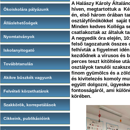
A Halászy Károly Általá
híven, megtartottuk a Ké
Ökoiskolára pályázunk
én, első három órában tan
osztályfőnökökkel saját 
Álláslehetőségek
Minden kedves Kolléga se
csatlakoztak az általuk t
Nyomtatványok
A negyedik óra elején, 10
felső tagozatunk összes o
felhívták a figyelmet idé
Iskolanyitogató
kezdődnek a vírusos és b
perces teszt kitöltése ut
Továbbtanulás
osztályok tanulói szaksz
finom gyümölcs és a zöld
Akikre büszkék vagyunk
és kivitelezés komoly mu
együtt dolgozni, ügyeske
fontosságáról, ami külön
Felvételi körzethatárok
körében.
Szakkörök, korrepetálások
Cikkeink, publikációink