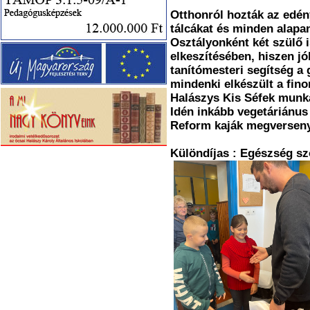
Otthonról hozták az edény
tálcákat és minden alapa
Osztályonként két szülő i
elkeszítésében, hiszen jó
tanítómesteri segítség a
mindenki elkészült a fino
Halászys Kis Séfek munkáj
Idén inkább vegetáriánus 
Reform kaják megverseny
Különdíjas : Egészség s