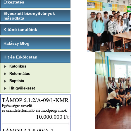
Étkeztetés
Elvesztett bizonyítványok
másodlata
Kitűnő tanulóink
Halászy Blog
Hit és Erkölcstan
Katolikus
Református
Baptista
Hit gyülekezet