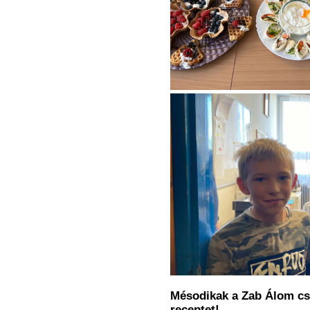
Mésodikak a Zab Álom csa
receptet!