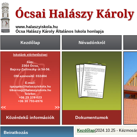
www.halaszyiskola.hu
Ócsa Halászy Károly Általános Iskola honlapja
Kezdőlap
Névadónkról
Iskolánk elérhetőségei
A 2025/2026-ös tanév rendje
Cím:
Első tanítási nap:
2364 Ócsa,
2025. szeptember 1. (hétfő)
Bajcsy-Zsilinszky út 54-56.
Utolsó tanítási nap:
OM azonosító: 032484
2026. június 19. (péntek)
E-mail:
Tanítási napok száma:
igazgato@halaszyiskola.hu
181 nap
titkarsag@halaszyiskola.hu
Első félév
Telefon:
2026. január 23-ig
tart.
+36 29 378-023
+36 30 793-6976
<<
>>
Közérdekű információk
Dokumentumok
Kezdőlap
|2024.10.25 - Kézmosás
Beiratkozás