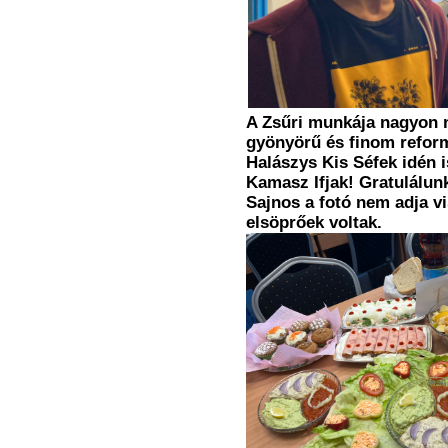
A Zsűri munkája nagyon n
gyönyörű és finom reform
Halászys Kis Séfek idén is
Kamasz Ifjak! Gratulálunk
Sajnos a fotó nem adja vi
elsöprőek voltak.