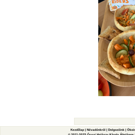
Kezdőlap
|
Névadónkról
|
Dolgozóink
|
Ökoi
© 2011-2025 Ócsai Halászy Károly Általános I