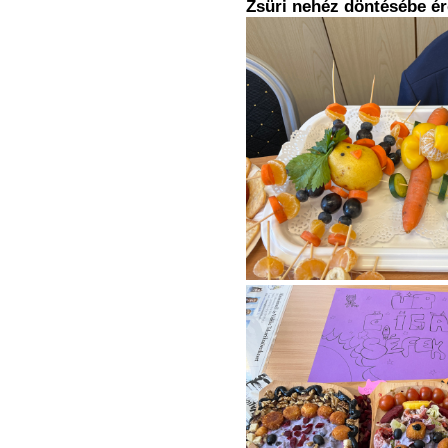
Zsüri nehéz döntésébe ér