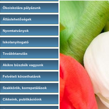
Ökoiskolára pályázunk
Álláslehetőségek
Nyomtatványok
Iskolanyitogató
Továbbtanulás
Akikre büszkék vagyunk
Felvételi körzethatárok
Szakkörök, korrepetálások
Cikkeink, publikációink