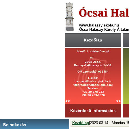
www.halaszyiskola.hu
Ócsa Halászy Károly Általán
Kezdőlap
Az iskolai könyvtár nyitva tartása
Iskolánk elérhetőségei
Hétfő: 8:00-13.00
Cím:
2364 Ócsa,
Kedd: 9:00-14:00
Bajcsy-Zsilinszky út 54-56.
Szerda: 9:00-14:00
OM azonosító: 032484
Csütörtök: 10:00-14.00
E-mail:
igazgato@halaszyiskola.hu
Péntek: 8:00-13.00
titkarsag@halaszyiskola.hu
Telefon:
+36 29 378-023
+36 30 793-6976
<<
>>
Közérdekű információk
Kezdőlap
|2023.03.14 - Március 
Beiratkozás