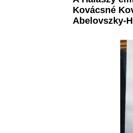
Kovácsné Kov
Abelovszky-Ho