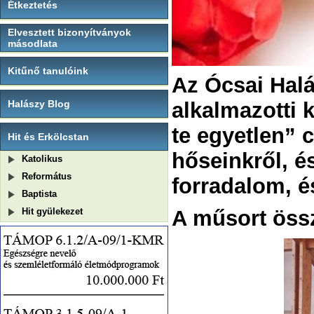
Étkeztetés
Elvesztett bizonyítványok
másodlata
Kitűnő tanulóink
Az Ócsai Halá
Halászy Blog
alkalmazotti 
te egyetlen
” 
Hit és Erkölcstan
hőseinkről, é
Katolikus
Református
forradalom, é
Baptista
Hit gyülekezet
A műsort össz