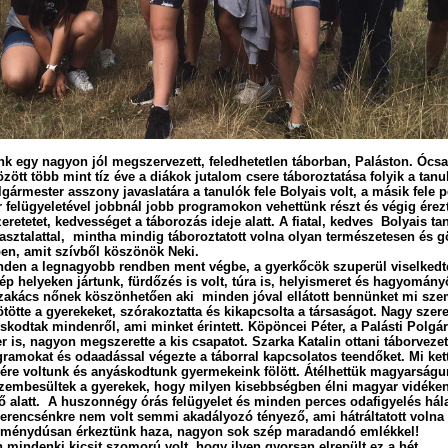
k egy nagyon jól megszervezett, feledhetetlen táborban, Paláston. Ócsa
özött több mint tíz éve a diákok jutalom csere táboroztatása folyik a tan
gármester asszony javaslatára a tanulók fele Bolyais volt, a másik fele 
ár felügyeletével jobbnál jobb programokon vehettünk részt és végig ére
zeretetet, kedvességet a táborozás ideje alatt. A fiatal, kedves Bolyais t
pasztalattal, mintha mindig táboroztatott volna olyan természetesen és 
en, amit szívből köszönök Neki.
den a legnagyobb rendben ment végbe, a gyerkőcök szuperül viselkedt
p helyeken jártunk, fürdőzés is volt, túra is, helyismeret és hagyomány
 szakács nőnek köszönhetően aki minden jóval ellátott bennünket mi sze
ötte a gyerekeket, szórakoztatta és kikapcsolta a társaságot. Nagy szere
skodtak mindenről, ami minket érintett. Köpöncei Péter, a Palásti Polgá
r is, nagyon megszerette a kis csapatot. Szarka Katalin ottani táborveze
ramokat és odaadással végezte a táborral kapcsolatos teendőket. Mi ket
re voltunk és anyáskodtunk gyermekeink fölött. Átélhettük magyarságu
szembesültek a gyerekek, hogy milyen kisebbségben élni magyar vidéken
dő alatt. A huszonnégy órás felügyelet és minden perces odafigyelés há
erencsénkre nem volt semmi akadályozó tényező, ami hátráltatott volna
lménydúsan érkeztünk haza, nagyon sok szép maradandó emlékkel!
indenki kicsit szomorú volt, hogy ilyen gyorsan elrepült ez a hét.