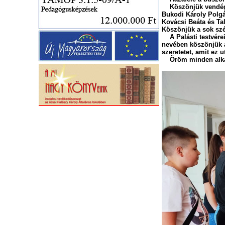
Köszönjük vendéglá
Bukodi Károly Polgá
Kovácsi Beáta és Ta
Köszönjük a sok szé
A Palásti testvérei
nevében köszönjük a
szeretetet, amit ez 
Öröm minden alkalo