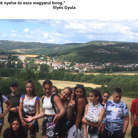
ek nyelve és esze magyarul forog.”
Illyés Gyula