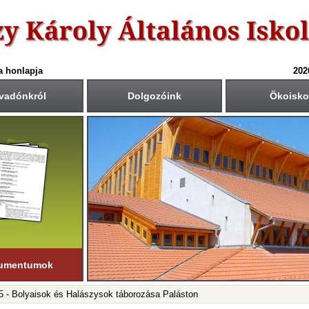
a honlapja
202
vadónkról
Dolgozóink
Ökoisko
6-ös tanév rendje
Csengetési rend
Közös fogadóórák
anítási nap:
Krétában kiértesített időpont
55
40
1.: 7
- 8
tember 1. (hétfő)
00
45
2.: 9
- 9
55
40
tanítási nap:
3.: 9
- 10
ius 19. (péntek)
50
35
4.: 10
- 11
45
30
i napok száma:
5.: 11
- 12
181 nap
40
25
6.: 12
- 13
45
30
ső félév
7.: 13
- 14
nuár 23-ig
tart.
35
20
8.: 14
- 15
20
05
9.: 15
- 16
umentumok
5 - Bolyaisok és Halászysok táborozása Paláston