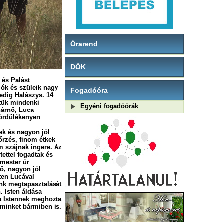
Órarend
DÖK
 és Palást
ulók és szüleik nagy
Fogadóóra
pedig Halászys. 14
ztük mindenki
Egyéni fogadóórák
anárnő, Luca
gördülékenyen
ek és nagyon jól
őrzés, finom étkek
m szájnak ingere. Az
tettel fogadtak és
rmester úr
tő, nagyon jól
ten Lucával
nk megtapasztalását
. Isten áldása
la Istennek meghozta
 minket bármiben is.