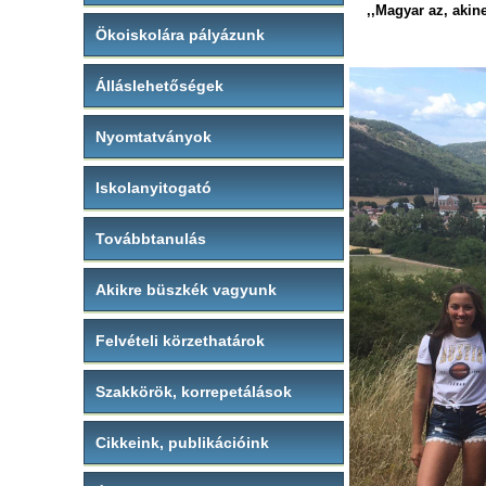
,,Magyar az, akin
Ökoiskolára pályázunk
Álláslehetőségek
Nyomtatványok
Iskolanyitogató
Továbbtanulás
Akikre büszkék vagyunk
Felvételi körzethatárok
Szakkörök, korrepetálások
Cikkeink, publikációink