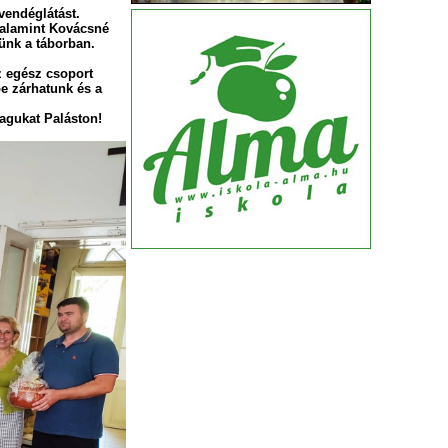
endéglátást.
valamint Kovácsné
ünk a táborban.
z egész csoport
e zárhatunk és a
gukat Paláston!