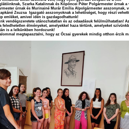
tóinknak, Szarka Katalinnak és Köpöncei Péter Polgármester úrnak a v
rmester úrnak és Murinainé Murár Emília Alpolgármester asszonynak, 
lapkáné Zsuzsa Igazgató asszonyoknak a lehetőséget, hogy részt vehett
p emléket, amivel idén is gazdagodhattunk!
nk vendégszeretete utánozhatatlan és az odaadásuk felülmúlhatatlan! A
 feledhetetlen élményeket, amelyekkel haza tértünk, amelyeket szívünkb
után is a lelkünkben hordozunk!
mmal megtapasztalni, hogy az Ócsai gyerekek mindig otthon érzik ma