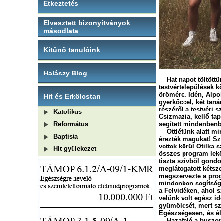
Étkeztetés
Elvesztett bizonyítványok
másodlata
Kitűnő tanulóink
Halászy Blog
Hat napot töltöttün
testvértelepülések k
örömére. Idén, Alpol
Hit és Erkölcstan
gyerkőccel, két tan
részéről a testvéri s
Katolikus
Csizmazia, kellő ta
Református
segített mindenbenb
Ottlétünk alatt min
Baptista
érezték magukat! Szé
vettek körül Otilka
Hit gyülekezet
összes program leköt
tiszta szívből gondo
meglátogatott kétsze
megszervezte a prog
mindenben segítségé
a Felvidéken, ahol 
velünk volt egész i
gyümölcsét, mert sz
Egészségesen, és é
Hazafelé a buszon m