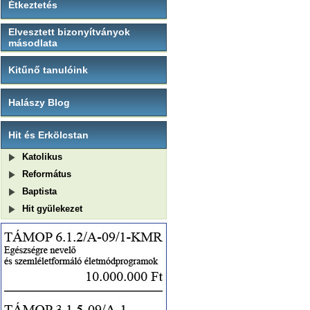
Étkeztetés
Elvesztett bizonyítványok
másodlata
Kitűnő tanulóink
Halászy Blog
Hit és Erkölcstan
Katolikus
Református
Baptista
Hit gyülekezet