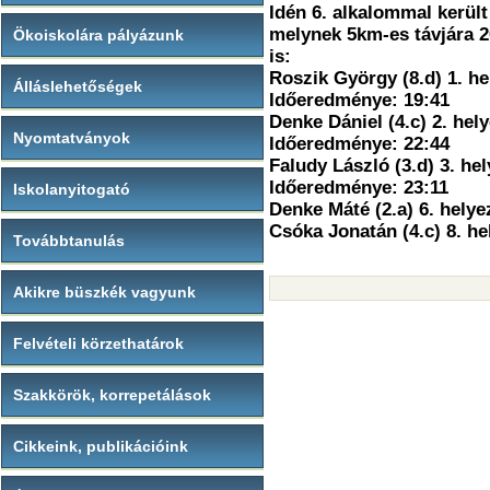
Idén 6. alkalommal kerül
melynek 5km-es távjára 20
Ökoiskolára pályázunk
is:
Roszik György (8.d) 1. hel
Álláslehetőségek
Időeredménye: 19:41
Denke Dániel (4.c) 2. hely
Nyomtatványok
Időeredménye: 22:44
Faludy László (3.d) 3. hel
Időeredménye: 23:11
Iskolanyitogató
Denke Máté (2.a) 6. helye
Csóka Jonatán (4.c) 8. he
Továbbtanulás
Akikre büszkék vagyunk
Felvételi körzethatárok
Szakkörök, korrepetálások
Cikkeink, publikációink