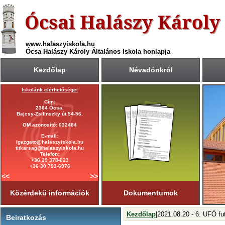
www.halaszyiskola.hu
Ócsa Halászy Károly Általános Iskola honlapja
Kezdőlap
Névadónkról
Iskolánk elérhetőségei
A 2025/2026-ös tanév rendje
Cím:
Első tanítási nap:
2364 Ócsa,
2025. szeptember 1. (hétfő)
Bajcsy-Zsilinszky út 54-56.
Utolsó tanítási nap:
OM azonosító: 032484
2026. június 19. (péntek)
E-mail:
Tanítási napok száma:
igazgato@halaszyiskola.hu
181 nap
titkarsag@halaszyiskola.hu
Első félév
Telefon:
2026. január 23-ig
tart.
+36 29 378-023
+36 30 793-6976
<<
>>
Közérdekű információk
Dokumentumok
Kezdőlap
|2021.08.20 - 6. UFÓ f
Beiratkozás