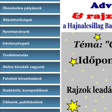
Ökoiskolára pályázunk
Álláslehetőségek
Nyomtatványok
Iskolanyitogató
Továbbtanulás
Akikre büszkék vagyunk
Felvételi körzethatárok
Szakkörök, korrepetálások
Cikkeink, publikációink