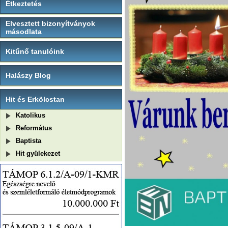
Étkeztetés
Elvesztett bizonyítványok
másodlata
Kitűnő tanulóink
Halászy Blog
Hit és Erkölcstan
Katolikus
Református
Baptista
Hit gyülekezet