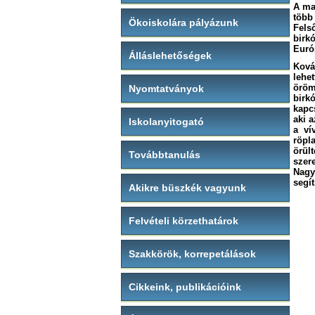
A ma
több
Ökoiskolára pályázunk
Fels
birk
Euró
Álláslehetőségek
Ková
lehe
öröm
Nyomtatványok
birkó
kapc
aki 
Iskolanyitogató
a ví
röpl
örül
Továbbtanulás
szer
Nagy
segí
Akikre büszkék vagyunk
Felvételi körzethatárok
Szakkörök, korrepetálások
Cikkeink, publikációink