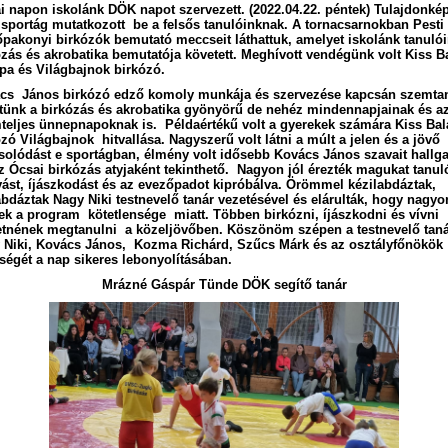
i napon iskolánk DÖK napot szervezett. (2022.04.22. péntek) Tulajdonké
 sportág mutatkozott be a felsős tanulóinknak. A tornacsarnokban Pesti
őpakonyi birkózók bemutató meccseit láthattuk, amelyet iskolánk tanuló
ózás és akrobatika bemutatója követett. Meghívott vendégünk volt Kiss B
pa és Világbajnok birkózó.
cs János birkózó edző komoly munkája és szervezése kapcsán szemta
ttünk a birkózás és akrobatika gyönyörű de nehéz mindennapjainak és a
teljes ünnepnapoknak is. Példaértékű volt a gyerekek számára Kiss Bal
zó Világbajnok hitvallása. Nagyszerű volt látni a múlt a jelen és a jövő
solódást e sportágban, élmény volt idősebb Kovács János szavait hallga
az Ócsai birkózás atyjaként tekinthető. Nagyon jól érezték magukat tanul
vást, íjászkodást és az evezőpadot kipróbálva. Örömmel kézilabdáztak,
abdáztak Nagy Niki testnevelő tanár vezetésével és elárulták, hogy nagyo
tek a program kötetlensége miatt. Többen birkózni, íjászkodni és vívni
etnének megtanulni a közeljövőben. Köszönöm szépen a testnevelő taná
 Niki, Kovács János, Kozma Richárd, Szűcs Márk és az osztályfőnökök
tségét a nap sikeres lebonyolításában.
Mrázné Gáspár Tünde DÖK segítő tanár