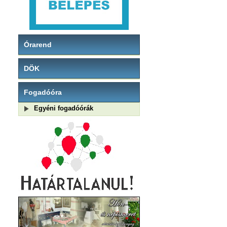
Órarend
DÖK
Fogadóóra
Egyéni fogadóórák