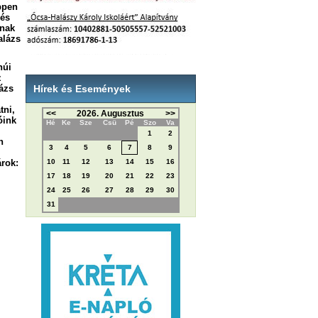
ppen
 és
inak
alázs
núi
z
ázs
Hírek és Események
tni,
<<
2026. Augusztus
>>
óink
Hé
Ke
Sze
Csü
Pé
Szo
Va
1
2
n
3
4
5
6
7
8
9
rok:
10
11
12
13
14
15
16
17
18
19
20
21
22
23
24
25
26
27
28
29
30
31