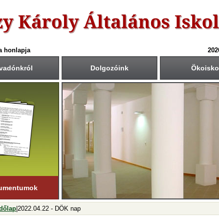
a honlapja
202
vadónkról
Dolgozóink
Ökoisko
6-ös tanév rendje
Csengetési rend
Közös fogadóórák
anítási nap:
Krétában kiértesített időpont
55
40
1.: 7
- 8
tember 1. (hétfő)
00
45
2.: 9
- 9
55
40
tanítási nap:
3.: 9
- 10
ius 19. (péntek)
50
35
4.: 10
- 11
45
30
i napok száma:
5.: 11
- 12
181 nap
40
25
6.: 12
- 13
45
30
ső félév
7.: 13
- 14
nuár 23-ig
tart.
35
20
8.: 14
- 15
20
05
9.: 15
- 16
umentumok
dőlap
|2022.04.22 - DÖK nap