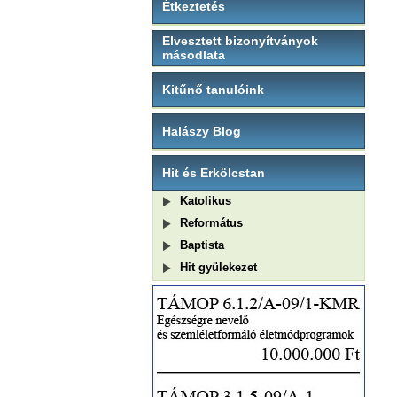
Étkeztetés
Elvesztett bizonyítványok
másodlata
Kitűnő tanulóink
Halászy Blog
Hit és Erkölcstan
Katolikus
Református
Baptista
Hit gyülekezet