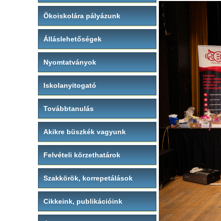
Ökoiskolára pályázunk
Álláslehetőségek
Nyomtatványok
Iskolanyitogató
Továbbtanulás
Akikre büszkék vagyunk
Felvételi körzethatárok
Szakkörök, korrepetálások
Cikkeink, publikációink