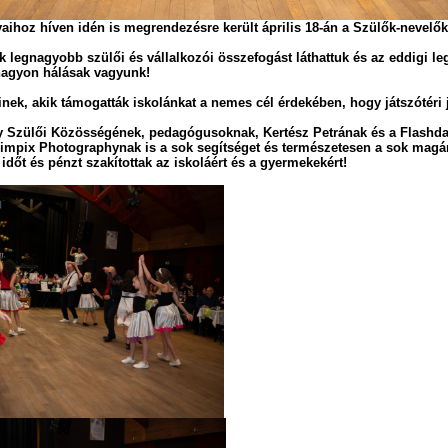
aihoz híven idén is megrendezésre került
április 18-án a Szülők-nevelők
k legnagyobb szülői és vállalkozói összefogást láthattuk és az eddigi 
 nagyon hálásak vagyunk!
inek
, akik támogatták iskolánkat a nemes cél érdekében, hogy játszótéri
y Szülői Közösségének, pedagógusoknak, Kertész Petrának és a Flashd
Timpix Photographynak is a sok segítséget és természetesen a sok mag
időt és pénzt szakítottak az iskoláért és a gyermekekért!