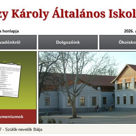
a honlapja
2026.
vadónkról
Dolgozóink
Ökoisko
6-ös tanév rendje
Csengetési rend
Közös fogadóórák
anítási nap:
Krétában kiértesített időpont
55
40
1.: 7
- 8
tember 1. (hétfő)
00
45
2.: 9
- 9
55
40
tanítási nap:
3.: 9
- 10
ius 19. (péntek)
50
35
4.: 10
- 11
45
30
i napok száma:
5.: 11
- 12
181 nap
40
25
6.: 12
- 13
45
30
ső félév
7.: 13
- 14
nuár 23-ig
tart.
35
20
8.: 14
- 15
20
05
9.: 15
- 16
umentumok
7 - Szülők-nevelők Bálja