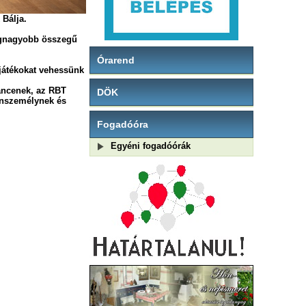
 Bálja
.
legnagyobb összegű
Órarend
 játékokat vehessünk
ancenek, az RBT
DÖK
ánszemélynek és
Fogadóóra
Egyéni fogadóórák