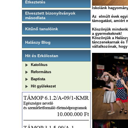
Étkeztetés
Iskolánk hagyomány
Elvesztett bizonyítványok
Az elmúlt évek egyi
másodlata
támogatást, amiért
Kitűnő tanulóink
Köszönjük mindenk
a gyermekeknek!
Köszönjük a Halász
Halászy Blog
tánczenekarnak és 
vállalkozónak, hogy 
Hit és Erkölcstan
Katolikus
Református
Baptista
Hit gyülekezet