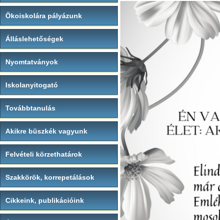
Ökoiskolára pályázunk
Álláslehetőségek
Nyomtatványok
Iskolanyitogató
Továbbtanulás
Akikre büszkék vagyunk
Felvételi körzethatárok
Szakkörök, korrepetálások
Cikkeink, publikációink