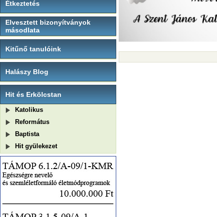
Étkeztetés
Elvesztett bizonyítványok
másodlata
Kitűnő tanulóink
Halászy Blog
Hit és Erkölcstan
Katolikus
Református
Baptista
Hit gyülekezet