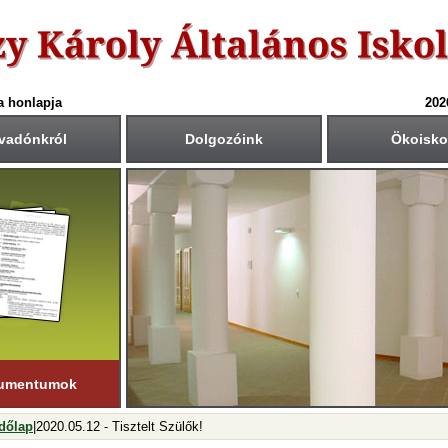
a honlapja
202
vadónkról
Dolgozóink
Ökoisko
6-ös tanév rendje
Csengetési rend
Közös fogadóórák
anítási nap:
Krétában kiértesített időpont
55
40
1.: 7
- 8
tember 1. (hétfő)
00
45
2.: 9
- 9
55
40
tanítási nap:
3.: 9
- 10
ius 19. (péntek)
50
35
4.: 10
- 11
45
30
i napok száma:
5.: 11
- 12
181 nap
40
25
6.: 12
- 13
45
30
ső félév
7.: 13
- 14
nuár 23-ig
tart.
35
20
8.: 14
- 15
20
05
9.: 15
- 16
umentumok
dőlap
|2020.05.12 - Tisztelt Szülők!