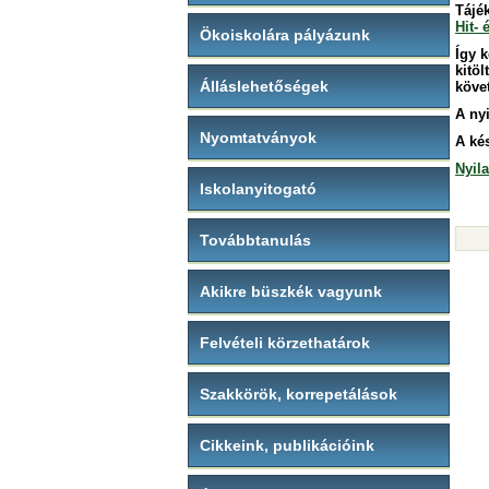
Tájé
Hit- 
Ökoiskolára pályázunk
Így 
kitöl
Álláslehetőségek
köve
A ny
Nyomtatványok
A ké
Nyila
Iskolanyitogató
Továbbtanulás
Akikre büszkék vagyunk
Felvételi körzethatárok
Szakkörök, korrepetálások
Cikkeink, publikációink