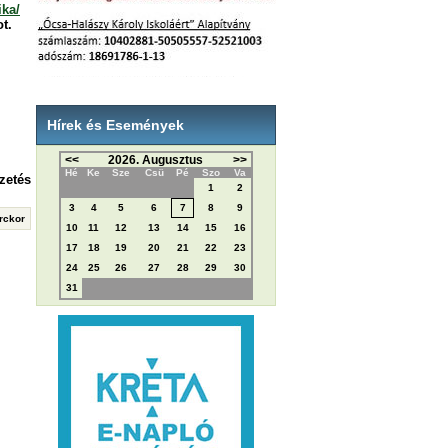
ika/
t.
Hírek és Események
<<
2026. Augusztus
>>
Hé
Ke
Sze
Csü
Pé
Szo
Va
zetés
1
2
3
4
5
6
7
8
9
erckor
10
11
12
13
14
15
16
17
18
19
20
21
22
23
24
25
26
27
28
29
30
31