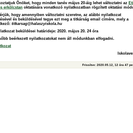
koztatjuk Önöket, hogy minden tanév május 20-áig lehet változtatni az
Et
és erkölcstan
oktatására vonatkozó nyilatkozatban rögzített oktatási módo
kérjük, hogy
amennyiben változtatni szeretne,
az alábbi nyilatkozat
tésével és beküldésével tegye ezt meg a titkárság email címére, mely a
tkező:
titkarsag@halaszyiskola.hu
ilatkozat beküldései határideje:
2020. május 20. 24 óra
sőbb beérkezett nyilatkozatokat nem áll módunkban elfogadni.
tkozat
Iskolave
Frissítve: 2020.05.12, 12 óra 47 p