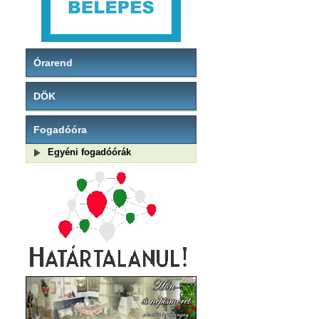
Órarend
DÖK
Fogadóóra
Egyéni fogadóórák