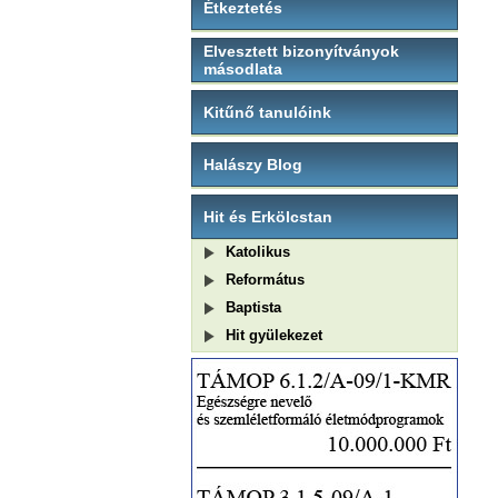
Étkeztetés
Elvesztett bizonyítványok
másodlata
Kitűnő tanulóink
Halászy Blog
Hit és Erkölcstan
Katolikus
Református
Baptista
Hit gyülekezet