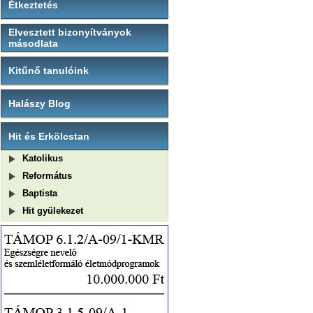
Étkeztetés
Elvesztett bizonyítványok
másodlata
Kitűnő tanulóink
Halászy Blog
Hit és Erkölcstan
Katolikus
Református
Baptista
Hit gyülekezet