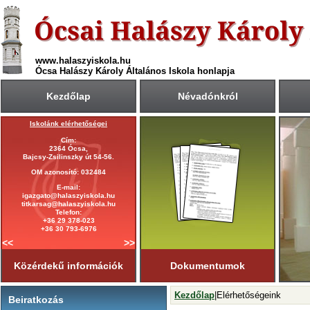
www.halaszyiskola.hu
Ócsa Halászy Károly Általános Iskola honlapja
Kezdőlap
Névadónkról
Iskolánk elérhetőségei
A 2025/2026-ös tanév rendje
Cím:
Első tanítási nap:
2364 Ócsa,
2025. szeptember 1. (hétfő)
Bajcsy-Zsilinszky út 54-56.
Utolsó tanítási nap:
OM azonosító: 032484
2026. június 19. (péntek)
E-mail:
Tanítási napok száma:
igazgato@halaszyiskola.hu
181 nap
titkarsag@halaszyiskola.hu
Első félév
Telefon:
2026. január 23-ig
tart.
+36 29 378-023
+36 30 793-6976
<<
>>
Közérdekű információk
Dokumentumok
Kezdőlap
|Elérhetőségeink
Beiratkozás