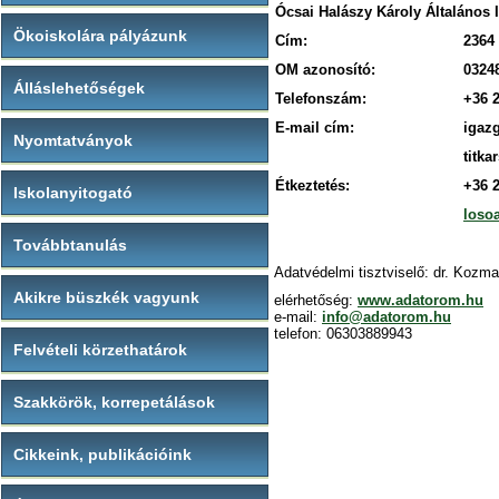
Ócsai Halászy Károly Általános 
Ökoiskolára pályázunk
Cím:
2364 
OM azonosító:
0324
Álláslehetőségek
Telefonszám:
+36 
E-mail cím:
igaz
Nyomtatványok
titk
Étkeztetés:
+36 
Iskolanyitogató
loso
Továbbtanulás
Adatvédelmi tisztviselő: dr. Kozm
Akikre büszkék vagyunk
elérhetőség:
www.adatorom.hu
e-mail:
info@adatorom.hu
telefon: 06303889943
Felvételi körzethatárok
Szakkörök, korrepetálások
Cikkeink, publikációink