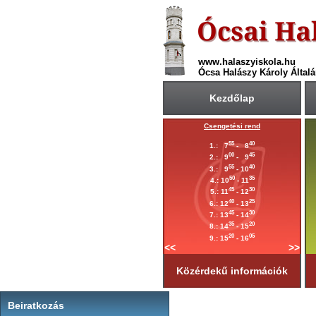
www.halaszyiskola.hu
Ócsa Halászy Károly Általá
Kezdőlap
A 2025/2026-ös tanév rendje
Csengetési rend
Első tanítási nap:
Krét
55
40
1.: 7
- 8
2025. szeptember 1. (hétfő)
00
45
2.: 9
- 9
55
40
Utolsó tanítási nap:
3.: 9
- 10
2026. június 19. (péntek)
50
35
4.: 10
- 11
45
30
Tanítási napok száma:
5.: 11
- 12
181 nap
40
25
6.: 12
- 13
45
30
Első félév
7.: 13
- 14
2026. január 23-ig
tart.
35
20
8.: 14
- 15
20
05
9.: 15
- 16
<<
>>
Közérdekű információk
Beiratkozás