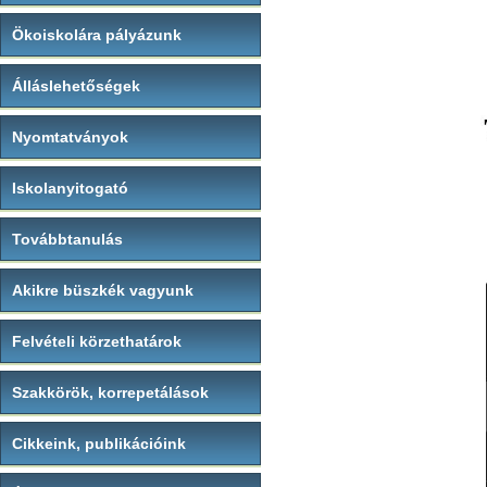
Ökoiskolára pályázunk
Álláslehetőségek
Nyomtatványok
Iskolanyitogató
Továbbtanulás
Akikre büszkék vagyunk
Felvételi körzethatárok
Szakkörök, korrepetálások
Cikkeink, publikációink