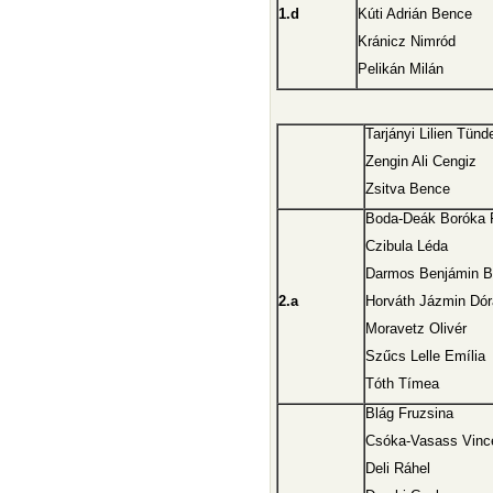
1.d
Kúti Adrián Bence
Kránicz Nimród
Pelikán Milán
Tarjányi Lilien Tünd
Zengin Ali Cengiz
Zsitva Bence
Boda-Deák Boróka 
Czibula Léda
Darmos Benjámin B
2.a
Horváth Jázmin Dór
Moravetz Olivér
Szűcs Lelle Emília
Tóth Tímea
Blág Fruzsina
Csóka-Vasass Vinc
Deli Ráhel