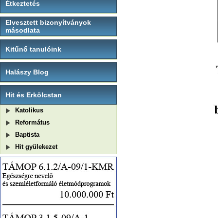
Étkeztetés
Elvesztett bizonyítványok
másodlata
Kitűnő tanulóink
Halászy Blog
Hit és Erkölcstan
Katolikus
Református
Baptista
Hit gyülekezet