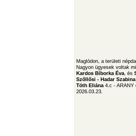
Maglódon, a területi népd
Nagyon ügyesek voltak m
Kardos Bíborka Éva
, és
Szőllősi - Hadar Szabin
Tóth Eliána
4.c - ARANY o
2026.03.23.