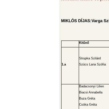
MIKLÓS DÍJAS:Varga Szi
Kitűnő
Strupka Szilárd
1.a
Szücs Lana Szófia
Badacsonyi Lilien
Biacsi Annabella
Buza Gréta
Csóka Gréta