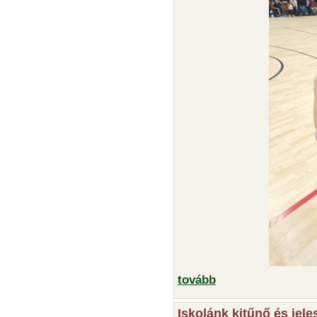
tovább
Iskolánk kitűnő és jel