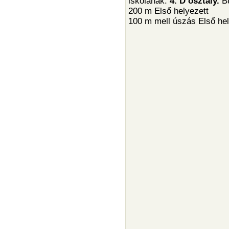
iskolának.
4. D osztály.
Bü
200 m Első helyezett
100 m mell úszás Első he