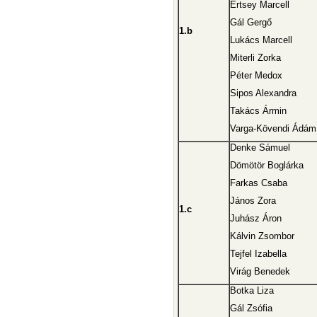
Ertsey Marcell
Gál Gergő
1.b
Lukács Marcell
Miterli Zorka
Péter Medox
Sipos Alexandra
Takács Ármin
Varga-Kövendi Ádám
Denke Sámuel
Dömötör Boglárka
Farkas Csaba
János Zora
1.c
Juhász Áron
Kálvin Zsombor
Tejfel Izabella
Virág Benedek
Botka Liza
Gál Zsófia