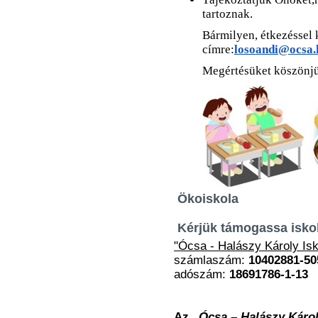
tartoznak.
Bármilyen, étkezéssel 
címre:
losoandi@ocsa.
Megértésüket köszönj
Ökoiskola
Kérjük támogassa iskol
"Ócsa - Halászy Károly Isk
számlaszám:
10402881-50
adószám:
18691786-1-13
Az
„Ócsa – Halászy Károl