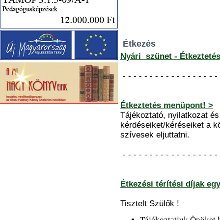
Étkezés
Nyári szünet - Étkezteté
- - - - - - - - - - - - - - - - - - 
Étkeztetés menüpont! >
Tájékoztató, nyilatkozat és 
kérdéseiket/kéréseiket a k
szívesek eljuttatni.
- - - - - - - - - - - - - - - - - - 
Étkezési térítési díjak e
Tisztelt Szülők !
Tájékoztatjuk Önöket,