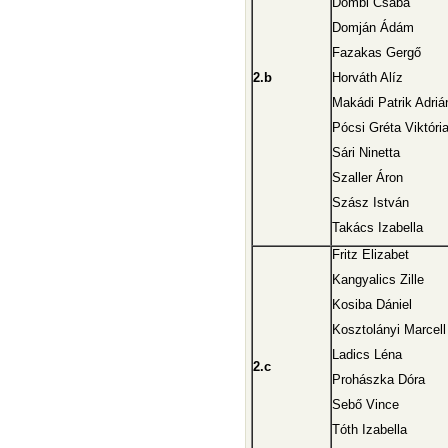
Dombi Csaba
Domján Ádám
Fazakas Gergő
2.b
Horváth Alíz
Makádi Patrik Adriá
Pócsi Gréta Viktóri
Sári Ninetta
Szaller Áron
Szász István
Takács Izabella
Fritz Elizabet
Kangyalics Zille
Kosiba Dániel
Kosztolányi Marcell
Ladics Léna
2.c
Prohászka Dóra
Sebő Vince
Tóth Izabella