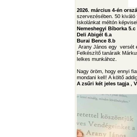
2026. március 4-én orsz
szervezésében. 50 kiváló 
Iskolánkat méltón képvise
Nemeshegyi Bíborka 5.c
Deli Abigél 6.a
Burai Bence 8.b
Arany János egy versét és
Felkészítő tanáraik Márku
lelkes munkához.
Nagy öröm, hogy ennyi fia
mondani kell! A költő addi
A zsűri két jeles tagja ,