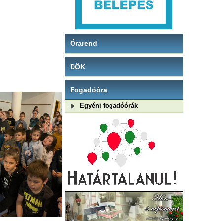
Órarend
DÖK
Fogadóóra
Egyéni fogadóórák