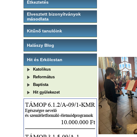
Étkeztetés
Elvesztett bizonyítványok
másodlata
Kitűnő tanulóink
Halászy Blog
Hit és Erkölcstan
Katolikus
Református
Baptista
Hit gyülekezet