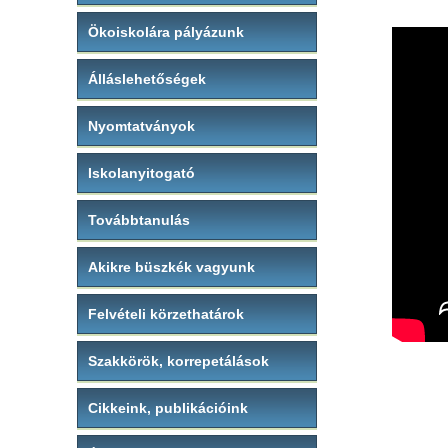
Ökoiskolára pályázunk
Álláslehetőségek
Nyomtatványok
Iskolanyitogató
Továbbtanulás
Akikre büszkék vagyunk
Felvételi körzethatárok
Szakkörök, korrepetálások
Cikkeink, publikációink