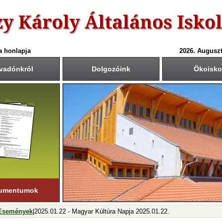
a honlapja
2026. Auguszt
vadónkról
Dolgozóink
Ökoisko
6-ös tanév rendje
Csengetési rend
Közös fogadóórák
anítási nap:
Krétában kiértesített időpont
55
40
1.: 7
- 8
tember 1. (hétfő)
00
45
2.: 9
- 9
55
40
tanítási nap:
3.: 9
- 10
ius 19. (péntek)
50
35
4.: 10
- 11
45
30
i napok száma:
5.: 11
- 12
181 nap
40
25
6.: 12
- 13
45
30
ső félév
7.: 13
- 14
nuár 23-ig
tart.
35
20
8.: 14
- 15
20
05
9.: 15
- 16
umentumok
 Események
|2025.01.22 - Magyar Kúltúra Napja 2025.01.22.