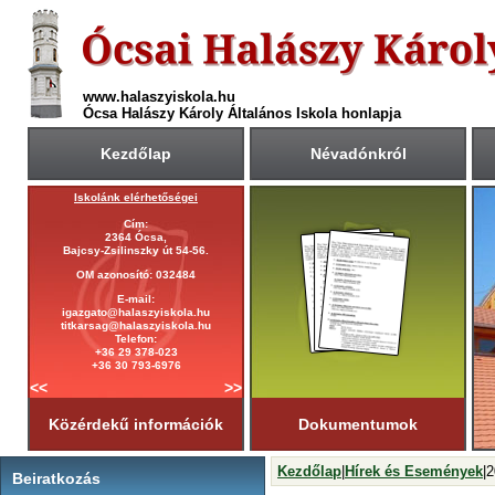
www.halaszyiskola.hu
Ócsa Halászy Károly Általános Iskola honlapja
Kezdőlap
Névadónkról
ása
Iskolánk elérhetőségei
A 2025/2026-ös tanév rendje
Cím:
Első tanítási nap:
2364 Ócsa,
2025. szeptember 1. (hétfő)
Bajcsy-Zsilinszky út 54-56.
Utolsó tanítási nap:
OM azonosító: 032484
2026. június 19. (péntek)
E-mail:
Tanítási napok száma:
igazgato@halaszyiskola.hu
181 nap
titkarsag@halaszyiskola.hu
Első félév
Telefon:
2026. január 23-ig
tart.
+36 29 378-023
+36 30 793-6976
<<
>>
Közérdekű információk
Dokumentumok
Kezdőlap
|
Hírek és Események
|
Beiratkozás