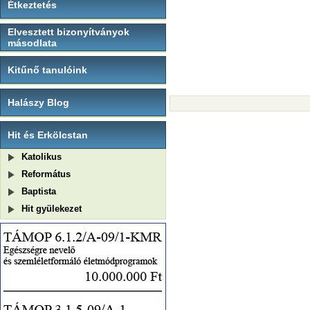
Étkeztetés
Elvesztett bizonyítványok
másodlata
Kitűnő tanulóink
Halászy Blog
Hit és Erkölcstan
Katolikus
Református
Baptista
Hit gyülekezet