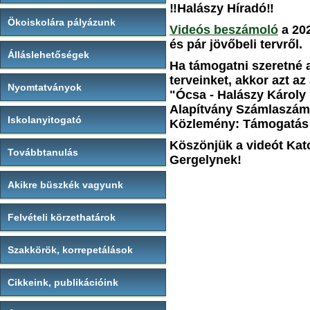
‼Halászy Híradó‼
Ökoiskolára pályázunk
Videós beszámoló
a 202
és pár jövőbeli tervről.
Álláslehetőségek
Ha támogatni szeretné a
terveinket, akkor azt a
Nyomtatványok
"Ócsa - Halászy Károly 
Alapítvány Számlaszám
Iskolanyitogató
Közlemény: Támogatás
Köszönjük a videót Ka
Továbbtanulás
Gergelynek!
Akikre büszkék vagyunk
Felvételi körzethatárok
Szakkörök, korrepetálások
Cikkeink, publikációink