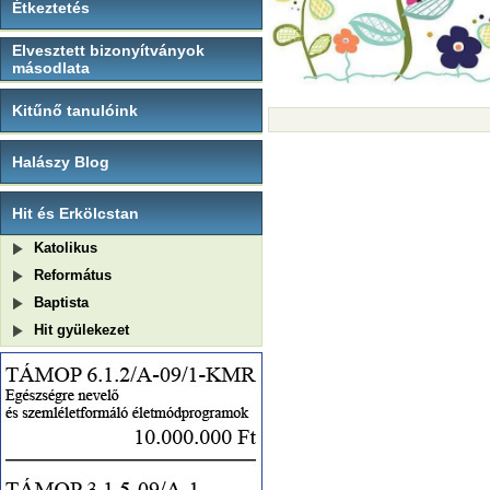
Étkeztetés
Elvesztett bizonyítványok
másodlata
Kitűnő tanulóink
Halászy Blog
Hit és Erkölcstan
Katolikus
Református
Baptista
Hit gyülekezet