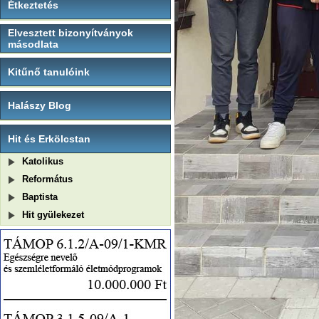
Étkeztetés
Elvesztett bizonyítványok
másodlata
Kitűnő tanulóink
Halászy Blog
Hit és Erkölcstan
Katolikus
Református
Baptista
Hit gyülekezet