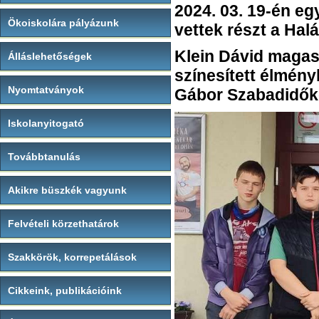
2024. 03. 19-én e
Ökoiskolára pályázunk
vettek részt a Halá
Klein Dávid magas
Álláslehetőségek
színesített élmén
Nyomtatványok
Gábor Szabadidők
Iskolanyitogató
Továbbtanulás
Akikre büszkék vagyunk
Felvételi körzethatárok
Szakkörök, korrepetálások
Cikkeink, publikációink