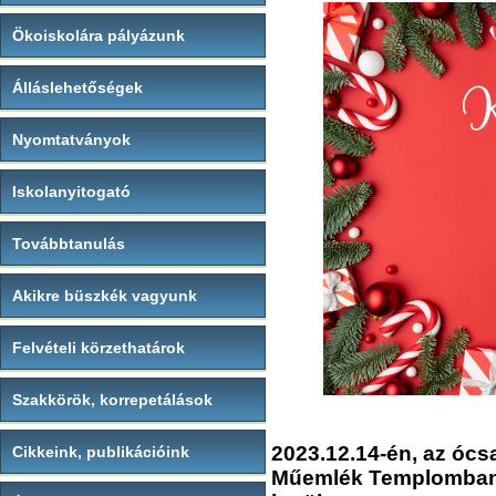
Ökoiskolára pályázunk
Álláslehetőségek
Nyomtatványok
Iskolanyitogató
Továbbtanulás
Akikre büszkék vagyunk
Felvételi körzethatárok
Szakkörök, korrepetálások
2023.12.14-én, az ócs
Cikkeink, publikációink
Műemlék Templomban