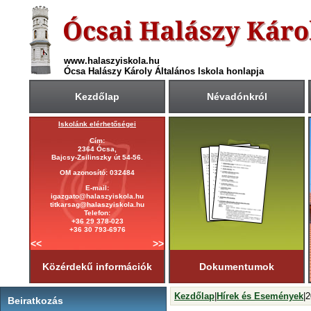
www.halaszyiskola.hu
Ócsa Halászy Károly Általános Iskola honlapja
Kezdőlap
Névadónkról
tartása
Iskolánk elérhetőségei
A 2025/2026-ös tanév rendje
Cím:
Első tanítási nap:
2364 Ócsa,
2025. szeptember 1. (hétfő)
Bajcsy-Zsilinszky út 54-56.
Utolsó tanítási nap:
OM azonosító: 032484
2026. június 19. (péntek)
0
E-mail:
Tanítási napok száma:
igazgato@halaszyiskola.hu
181 nap
titkarsag@halaszyiskola.hu
Első félév
Telefon:
2026. január 23-ig
tart.
+36 29 378-023
+36 30 793-6976
<<
>>
Közérdekű információk
Dokumentumok
Kezdőlap
|
Hírek és Események
|
Beiratkozás