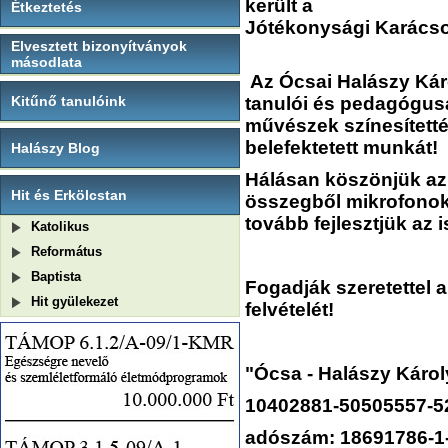
került a
Étkeztetés
Jótékonysági Karácso
Elvesztett bizonyítványok
másodlata
Az Ócsai Halászy Káro
Kitűnő tanulóink
tanulói és pedagógusa
művészek színesített
belefektetett munkát!
Halászy Blog
Hálásan köszönjük az
Hit és Erkölcstan
összegből mikrofonoka
tovább fejlesztjük az i
Katolikus
Református
Baptista
Fogadják szeretettel 
Hit gyülekezet
felvételét!
"Ócsa - Halászy Károl
10402881-50505557-5
adószám: 18691786-1